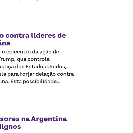
 contra líderes de
ina
 o epicentro da ação de
Trump, que controla
stiça dos Estados Unidos,
la para forjar delação contra
na. Esta possibilidade...
ssores na Argentina
dignos