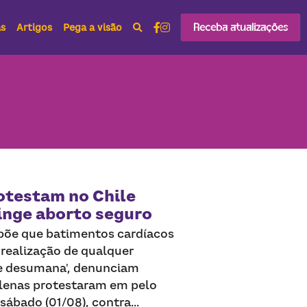
Receba atualizações
as
Artigos
Pega a visão
otestam no Chile
inge aborto seguro
põe que batimentos cardíacos
 realização de qualquer
 e desumana', denunciam
hilenas protestaram em pelo
ábado (01/08), contra...