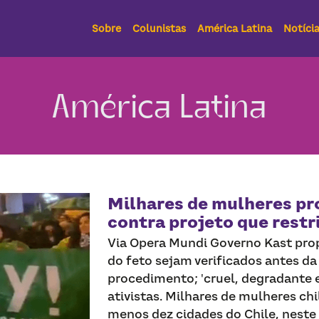
Sobre
Colunistas
América Latina
Notíci
América Latina
Milhares de mulheres pr
contra projeto que restr
Via Opera Mundi Governo Kast pro
do feto sejam verificados antes da
procedimento; 'cruel, degradante
ativistas. Milhares de mulheres c
menos dez cidades do Chile, neste s