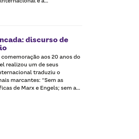
nternacional e a...
ncada: discurso de
io
 comemoração aos 20 anos do
el realizou um de seus
nternacional traduziu o
ais marcantes: “Sem as
icas de Marx e Engels; sem a...