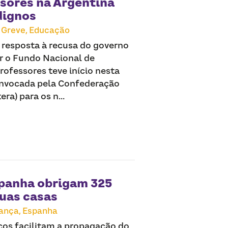
ssores na Argentina
dignos
Greve,
Educação
m resposta à recusa do governo
er o Fundo Nacional de
rofessores teve início nesta
convocada pela Confederação
a) para os n...
spanha obrigam 325
suas casas
ança,
Espanha
ecos facilitam a propagação do