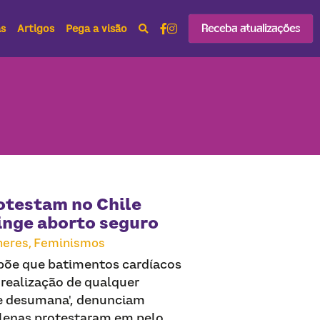
Receba atualizações
as
Artigos
Pega a visão
otestam no Chile
inge aborto seguro
eres,
Feminismos
põe que batimentos cardíacos
 realização de qualquer
 e desumana', denunciam
hilenas protestaram em pelo