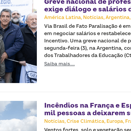
Greve nacional de profe
exige diálogo e salários 
América Latina,
Notícias,
Argentina,
Via Brasil de Fato Paralisação é e
em negociar salários e restabelec
Incentivo. Uma greve nacional de p
segunda-feira (3), na Argentina, 
dos Trabalhadores da Educação (Cter
Saiba mais....
Incêndios na França e E
mil pessoas a deixarem 
Notícias,
Crise Climática,
Europa,
Fr
Ventos fortes, solo e vegetação s