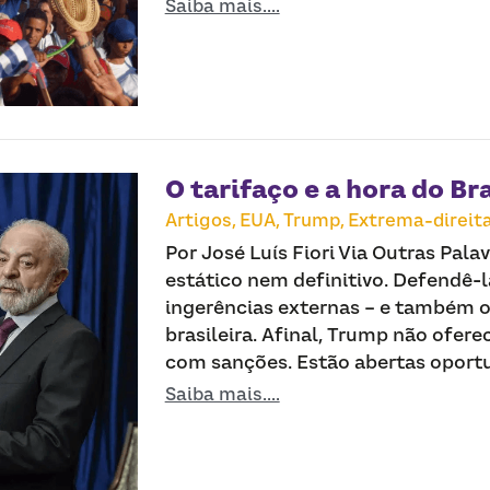
Saiba mais....
O tarifaço e a hora do Bra
Artigos,
EUA,
Trump,
Extrema-direita
Por José Luís Fiori Via Outras Pala
estático nem definitivo. Defendê-l
ingerências externas – e também o 
brasileira. Afinal, Trump não ofere
com sanções. Estão abertas oportun
Saiba mais....