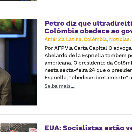
Petro diz que ultradireit
Colômbia obedece ao go
América Latina,
Colômbia,
Notícias,
Por AFP Via Carta Capital O advog
Abelardo de la Espriella também p
americana. O presidente da Colômb
nesta sexta-feira 24 que o presiden
Espriella, “obedece diretamente” a
Saiba mais....
EUA: Socialistas estão 