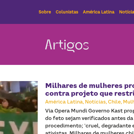
Sobre
Colunistas
América Latina
Notíci
Artigos
Milhares de mulheres pr
contra projeto que restr
América Latina,
Notícias,
Chile,
Mulh
Via Opera Mundi Governo Kast pro
do feto sejam verificados antes da
procedimento; 'cruel, degradante
ativistas. Milhares de mulheres c