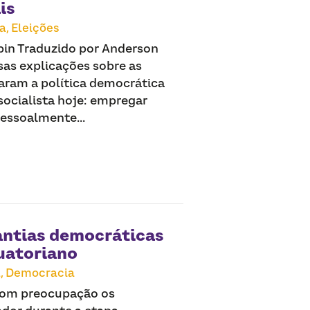
is
a,
Eleições
obin Traduzido por Anderson
sas explicações sobre as
oraram a política democrática
ocialista hoje: empregar
pessoalmente...
antias democráticas
quatoriano
,
Democracia
com preocupação os