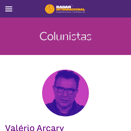
Sobre
Colunistas
Colunistas
América Latina
Notícias
Artigos
Pega a visão
Busca
Valério Arcary