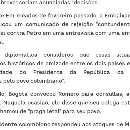
breve" seriam anunciadas "decisões".
te Em meados de fevereiro passado, a Embaixa
icou um comunicado de rejeição "contundente
lei contra Petro em uma entrevista com uma emis
a.
 diplomática considerou que essas situaç
ços históricos de amizade entre os dois países 
dade do Presidente da República da Co
pelo povo colombiano".
do, Bogotá convocou Romero para consultas, a
. Naquela ocasião, ele disse que seu colega es
hamou de "praga letal" para seu povo.
sidente colombiano respondeu aos ataques de Mi