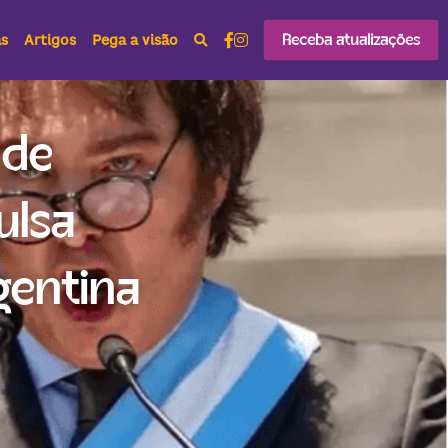
Receba atualizações
as
Artigos
Pega a visão
de 
lsa 
entina 