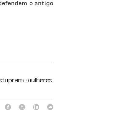
"defendem o antigo 
estupram mulheres