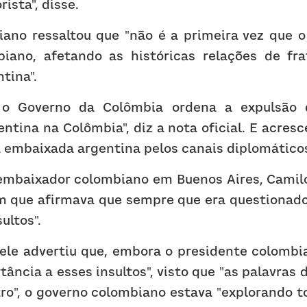
ista", disse.
ano ressaltou que "não é a primeira vez que o S
iano, afetando as históricas relações de fra
tina".
 o Governo da Colômbia ordena a expulsão 
tina na Colômbia", diz a nota oficial. E acresc
 embaixada argentina pelos canais diplomáticos
embaixador colombiano em Buenos Aires, Camilo
ue afirmava que sempre que era questionado s
ultos".
le advertiu que, embora o presidente colombia
ância a esses insultos", visto que "as palavras 
ro", o governo colombiano estava "explorando t