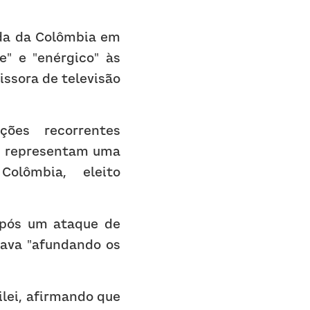
da da Colômbia em 
" e "enérgico" às 
sora de televisão 
ões recorrentes 
e representam uma 
lômbia, eleito 
pós um ataque de 
tava "afundando os 
lei, afirmando que 