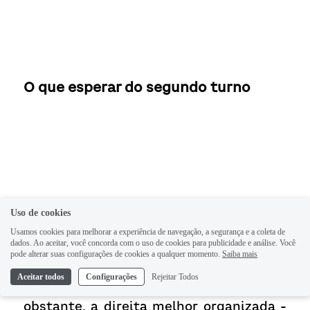
O que esperar do segundo turno
Uso de cookies
Usamos cookies para melhorar a experiência de navegação, a segurança e a coleta de
A análise exposta permite pensar em 
dados. Ao aceitar, você concorda com o uso de cookies para publicidade e análise. Você
pode alterar suas configurações de cookies a qualquer momento.
Saiba mais
uma alta probabilidade de vitória no 
Aceitar todos
Configurações
Rejeitar Todos
segundo turno do binômio Paz/Lara. Não 
obstante, a direita melhor organizada - 