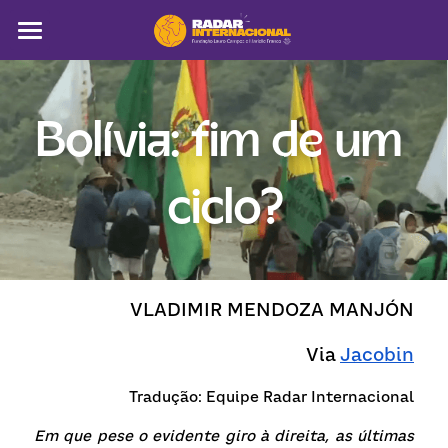
Sobre
Colunistas
Bolívia: fim de um 
América Latina
ciclo?
Notícias
Artigos
Pega a visão
VLADIMIR MENDOZA MANJÓN
Busca
Via 
Jacobin
Tradução: Equipe Radar Internacional
Em que pese o evidente giro à direita, as últimas 