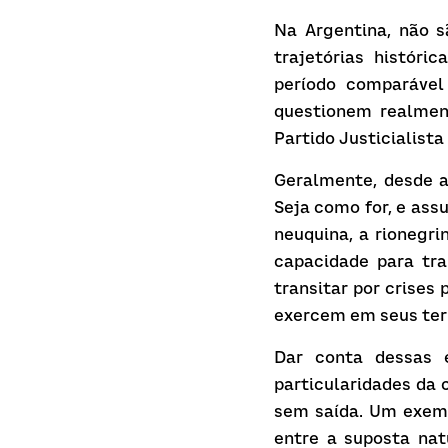
Na Argentina, não s
trajetórias históri
período comparável
questionem realment
Partido Justicialista
Geralmente, desde as
Seja como for, e ass
neuquina, a rionegr
capacidade para tra
transitar por crises 
exercem em seus terr
Dar conta dessas e
particularidades da 
sem saída. Um exempl
entre a suposta nat