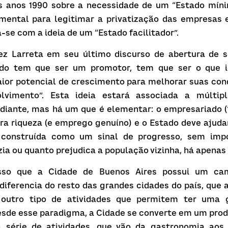
os anos 1990 sobre a necessidade de um “Estado mínim
mental para legitimar a privatização das empresas e
-se com a ideia de um “Estado facilitador”.
z Larreta em seu último discurso de abertura de se
ado tem que ser um promotor, tem que ser o que id
ior potencial de crescimento para melhorar suas co
vimento”. Esta ideia estará associada a múltiplo
ante, mas há um que é elementar: o empresariado (“o
era riqueza (e emprego genuíno) e o Estado deve ajudar
 construída como um sinal de progresso, sem impo
zia ou quanto prejudica a população vizinha, há apenas
sso que a Cidade de Buenos Aires possui um cam
 diferencia do resto das grandes cidades do país, qu
 outro tipo de atividades que permitem ter uma gr
sde esse paradigma, a Cidade se converte em um prod
série de atividades, que vão da gastronomia aos s