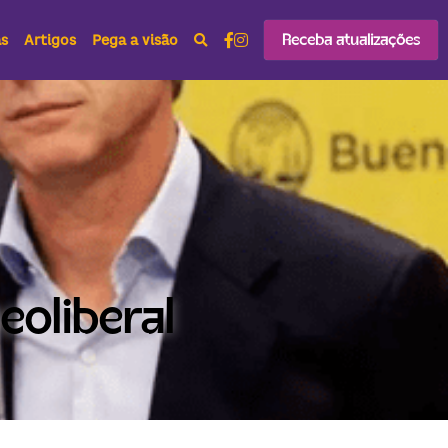
Receba atualizações
as
Artigos
Pega a visão
eoliberal