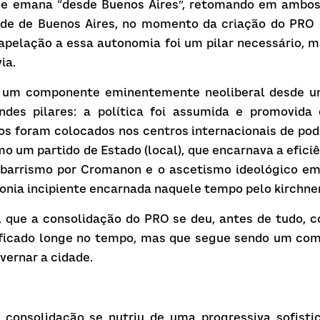
que emana “desde Buenos Aires”, retomando em ambos 
ade de Buenos Aires, no momento da criação do PRO 
apelação a essa autonomia foi um pilar necessário, m
ia.
e um componente eminentemente neoliberal desde um
des pilares: a política foi assumida e promovida
os foram colocados nos centros internacionais de pod
o um partido de Estado (local), que encarnava a eficiê
ibarrismo por Cromanon e o ascetismo ideológico em 
onia incipiente encarnada naquele tempo pelo kirchne
, que a consolidação do PRO se deu, antes de tudo, c
 ficado longe no tempo, mas que segue sendo um com
vernar a cidade.
 consolidação se nutriu de uma progressiva sofisti