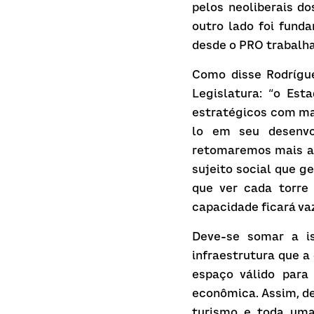
pelos neoliberais d
outro lado foi funda
desde o PRO trabalha
Como disse Rodrígue
Legislatura: “o Est
estratégicos com ma
lo em seu desenvol
retomaremos mais adi
sujeito social que g
que ver cada torre
capacidade ficará va
Deve-se somar a i
infraestrutura que a
espaço válido para
econômica. Assim, de
turismo e toda uma 