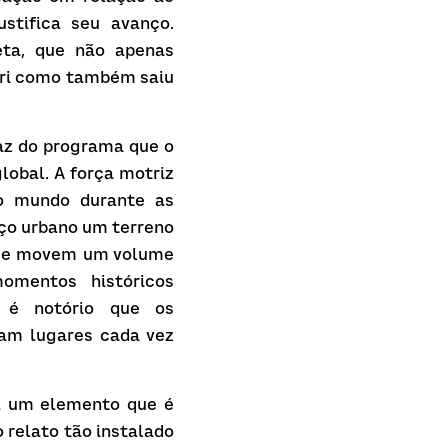
stifica seu avanço. 
ta, que não apenas 
cri como também saiu 
az do programa que o 
obal. A força motriz 
o mundo durante as 
ço urbano um terreno 
 que movem um volume 
mentos históricos 
 é notório que os 
am lugares cada vez 
á um elemento que é 
 relato tão instalado 