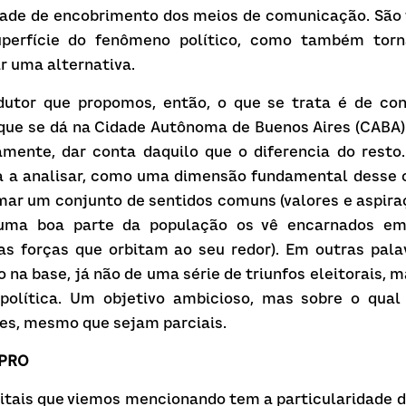
idade de encobrimento dos meios de comunicação. São 
perfície do fenômeno político, como também torn
r uma alternativa.
dutor que propomos, então, o que se trata é de cons
 que se dá na Cidade Autônoma de Buenos Aires (CABA)
amente, dar conta daquilo que o diferencia do resto
a a analisar, como uma dimensão fundamental desse c
mar um conjunto de sentidos comuns (valores e aspiraç
ma boa parte da população os vê encarnados em 
 as forças que orbitam ao seu redor). Em outras pala
 na base, já não de uma série de triunfos eleitorais, 
lítica. Um objetivo ambicioso, mas sobre o qual 
s, mesmo que sejam parciais.
 PRO
itais que viemos mencionando tem a particularidade de