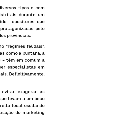
iversos tipos e com 
stritais durante um 
do  opositores que 
protagonizadas pelo 
os provinciais.
o “regimes feudais”. 
as como a puntana, a 
as – têm em comum a 
er especialistas em 
ais. Definitivamente, 
evitar exagerar as 
 que levam a um beco 
eita local oscilando 
anação do marketing 