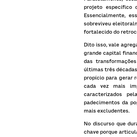
projeto específico 
Essencialmente, es
sobreviveu eleitoral
fortalecido do retro
Dito isso, vale agre
grande capital finan
das transformações
últimas três décadas
propício para gerar 
cada vez mais imp
caracterizados pe
padecimentos da pop
mais excludentes.
No discurso que dur
chave porque articula