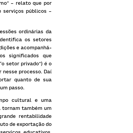
o” – relato que por 
 serviços públicos – 
ssões ordinárias da 
entifica os setores 
ndições e acompanhá-
s significados que 
 setor privado”) é o 
 nesse processo. Daí 
rtar quanto de sua 
 um passo.
po cultural e uma 
e a tornam também um 
ande rentabilidade 
uto de exportação do 
erviços educativos. 