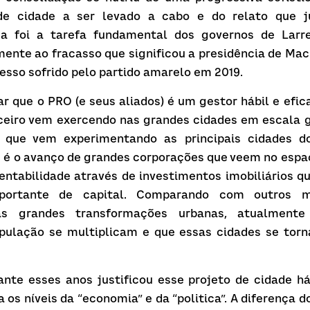
de cidade a ser levado a cabo e do relato que ju
sa foi a tarefa fundamental dos governos de Larre
mente ao fracasso que significou a presidência de Ma
cesso sofrido pelo partido amarelo em 2019.
gar que o PRO (e seus aliados) é um gestor hábil e efic
ceiro vem exercendo nas grandes cidades em escala gl
 que vem experimentando as principais cidades d
 é o avanço de grandes corporações que veem no espa
rentabilidade através de investimentos imobiliários
ortante de capital. Comparando com outros mo
las grandes transformações urbanas, atualmente
ulação se multiplicam e que essas cidades se torn
ante esses anos justificou esse projeto de cidade h
 os níveis da “economia” e da “politica”. A diferença do