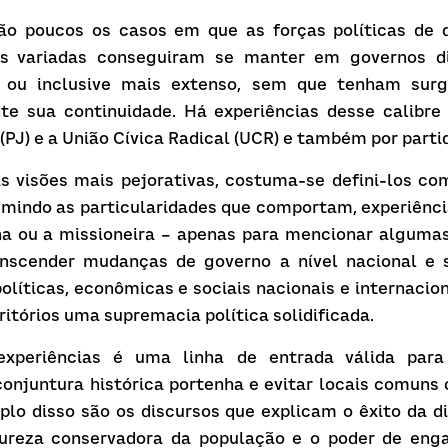
ão poucos os casos em que as forças políticas de d
cas variadas conseguiram se manter em governos di
 ou inclusive mais extenso, sem que tenham surgi
e sua continuidade. Há experiências desse calibre 
 (PJ) e a União Cívica Radical (UCR) e também por partid
 visões mais pejorativas, costuma-se defini-los com
umindo as particularidades que comportam, experiênci
ina ou a missioneira – apenas para mencionar algum
nscender mudanças de governo a nível nacional e s
políticas, econômicas e sociais nacionais e internacion
itórios uma supremacia política solidificada.
xperiências é uma linha de entrada válida para 
conjuntura histórica portenha e evitar locais comuns
o disso são os discursos que explicam o êxito da dir
ureza conservadora da população e o poder de eng