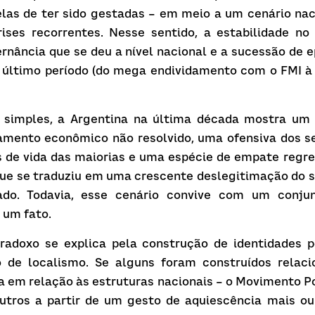
las de ter sido gestadas – em meio a um cenário naci
rises recorrentes. Nesse sentido, a estabilidade n
rnância que se deu a nível nacional e a sucessão de e
último período (do mega endividamento com o FMI à 
 simples, a Argentina na última década mostra um
amento econômico não resolvido, uma ofensiva dos set
 de vida das maiorias e uma espécie de empate regres
que se traduziu em uma crescente deslegitimação do si
tado. Todavia, esse cenário convive com um conjun
 um fato.
adoxo se explica pela construção de identidades po
 de localismo. Se alguns foram construídos relac
a em relação às estruturas nacionais – o Movimento P
utros a partir de um gesto de aquiescência mais ou