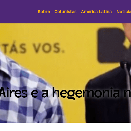
Sobre
Colunistas
América Latina
Notíci
ires e a hegemonia n