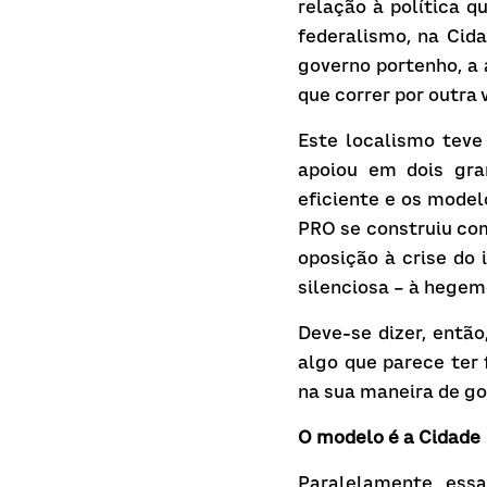
relação à política 
federalismo, na Cid
governo portenho, a 
que correr por outra v
Este localismo tev
apoiou em dois gran
eficiente e os model
PRO se construiu com
oposição à crise do 
silenciosa – à hegem
Deve-se dizer, então
algo que parece ter
na sua maneira de go
O modelo 
é
 a Cidade
Paralelamente, essa