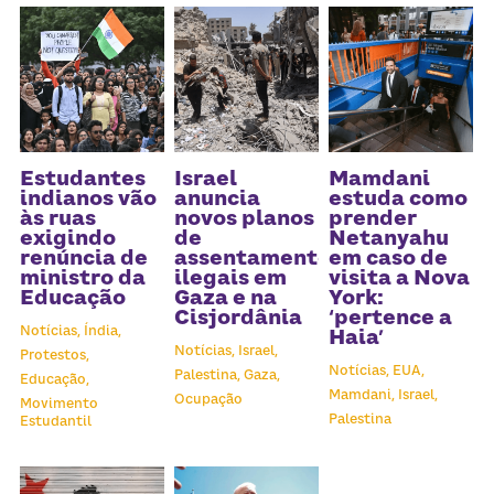
Estudantes
Israel
Mamdani
indianos vão
anuncia
estuda como
às ruas
novos planos
prender
exigindo
de
Netanyahu
renúncia de
assentamentos
em caso de
ministro da
ilegais em
visita a Nova
Educação
Gaza e na
York:
Cisjordânia
‘pertence a
Notícias,
Índia,
Haia’
Notícias,
Israel,
Protestos,
Notícias,
EUA,
Palestina,
Gaza,
Educação,
Mamdani,
Israel,
Ocupação
Movimento
Palestina
Estudantil