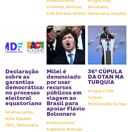
América Latina,
Artigos,
EUA,
Colômbia,
Notícias,
Socialismo,
EUA,
Extrema-direita
Democracia,
Eleições
Declaração
Milei é
36º CÚPULA
sobre as
denunciado
DA OTAN NA
garantias
por usar
TURQUIA
democráticas
recursos
Artigos,
OTAN,
no processo
públicos em
eleitoral
viagem ao
Turquia,
equatoriano
Brasil para
Militarização,
Europa
apoiar Flávio
América Latina,
Bolsonaro
Nota,
Equador,
América Latina,
PSOL,
Democracia
Argentina,
Notícias,