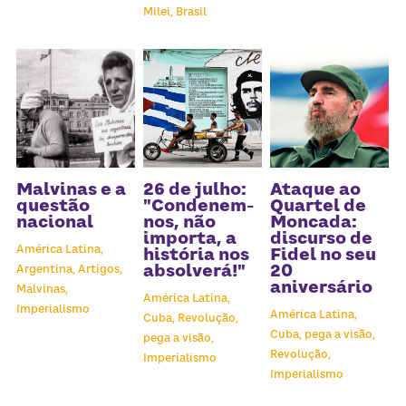
Milei,
Brasil
Malvinas e a
26 de julho:
Ataque ao
questão
"Condenem-
Quartel de
nacional
nos, não
Moncada:
importa, a
discurso de
América Latina,
história nos
Fidel no seu
absolverá!"
20
Argentina,
Artigos,
aniversário
Malvinas,
América Latina,
Imperialismo
América Latina,
Cuba,
Revolução,
Cuba,
pega a visão,
pega a visão,
Revolução,
Imperialismo
Imperialismo