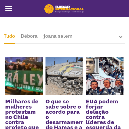
Sobre
Colunistas
Tudo
Débora
joana salem
América Latina
Notícias
Artigos
Pega a visão
Busca
Milhares de
O que se
EUA podem
mulheres
sabe sobre o
forjar
protestam
acordo para
delação
no Chile
o
contra
contra
desarmamento
líderes de
projeto que
do Hamas e a
esquerda da