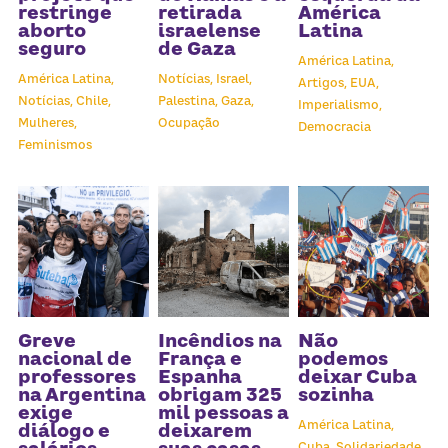
Receba atualizações
restringe
retirada
América
aborto
israelense
Latina
seguro
de Gaza
América Latina,
América Latina,
Notícias,
Israel,
Artigos,
EUA,
Notícias,
Chile,
Palestina,
Gaza,
Imperialismo,
Mulheres,
Ocupação
Democracia
Feminismos
Greve
Incêndios na
Não
nacional de
França e
podemos
professores
Espanha
deixar Cuba
na Argentina
obrigam 325
sozinha
exige
mil pessoas a
América Latina,
diálogo e
deixarem
Cuba,
Solidariedade,