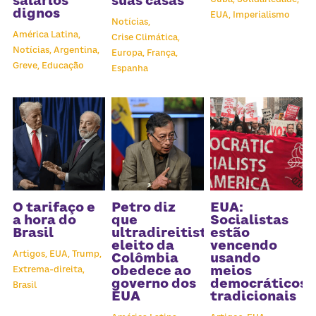
salários
suas casas
dignos
EUA,
Imperialismo
Notícias,
América Latina,
Crise Climática,
Notícias,
Argentina,
Europa,
França,
Greve,
Educação
Espanha
O tarifaço e
Petro diz
EUA:
a hora do
que
Socialistas
Brasil
ultradireitista
estão
eleito da
vencendo
Artigos,
EUA,
Trump,
Colômbia
usando
obedece ao
meios
Extrema-direita,
governo dos
democráticos
Brasil
EUA
tradicionais