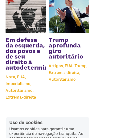
Em defesa
Trump
da esquerda,
aprofunda
dos povos e
giro
de seu
autoritário
direito à
Artigos,
EUA,
Trump,
autodeterminação
Extrema-direita,
Nota,
EUA,
Autoritarismo
Imperialismo,
Autoritarismo,
Extrema-direita
Uso de cookies
Usamos cookies para garantir uma
experiência de navegação tranquila. Ao