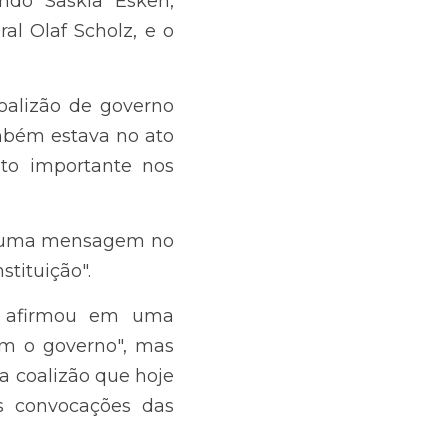
de governo alemão ao 
em Berlim, e afirmou 
ma mensagem no X, 
a entrevista à rádio 
ava que os protestos 
nha. "O governo está 
enção dos problemas 
rem ligeiramente após 
ido mais popular da 