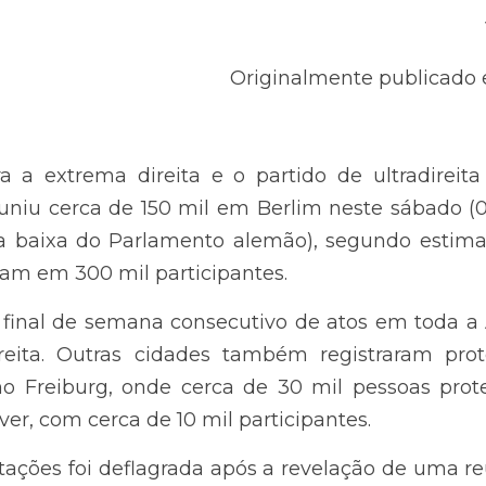
Originalmente public
extrema direita e o partido de ultradireita Alternativa 
mil em Berlim neste sábado (03/02) em frente ao Bundes
 segundo estimativa da polícia – os organizadores
inal de semana consecutivo de atos em toda a Alemanha
cidades também registraram protestos semelhantes
 de 30 mil pessoas protestaram, Augsburg, com 25 mil, 
s.
ões foi deflagrada após a revelação de uma reunião 