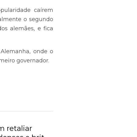
 da União Democrata 
onde o apoio da AfD é 
liar ataques
..