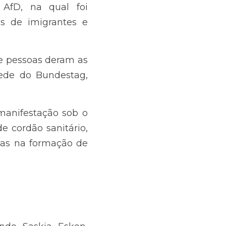
tado um plano para a 
.
s deram as mãos para 
ag, simbolicamente 
ação sob o lema "Nós 
 expressa a tática de 
sken, copresidente do 
nistro da Saúde Karl 