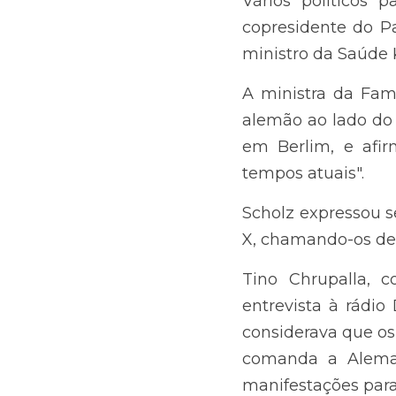
Lauterbach, do mesmo
A ministra da Famíli
lado do SPD e do Par
que o engajamento da
Scholz expressou 
chamando-os de "um f
Tino Chrupalla, copr
Deutschlandfunk que 
estariam sendo instr
no momento usando a
reais", afirmou.
Embora o partido de u
a revelação do enco