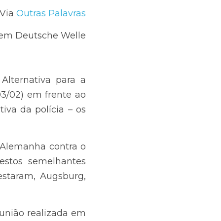
Via 
Outras Palavras
ado em Deutsche Welle
para a Alemanha (AfD) 
tag (câmara baixa do 
 falaram em 300 mil 
 contra o extremismo 
 neste sábado, como 
e Hanover, com cerca 
realizada em Potsdam 