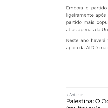
Alemanha, com apoio
Cristã (CDU), de centr
Neste ano haverá três
mais forte e a legend
Anterior
Palestina: O Ocid
Voltar ao site