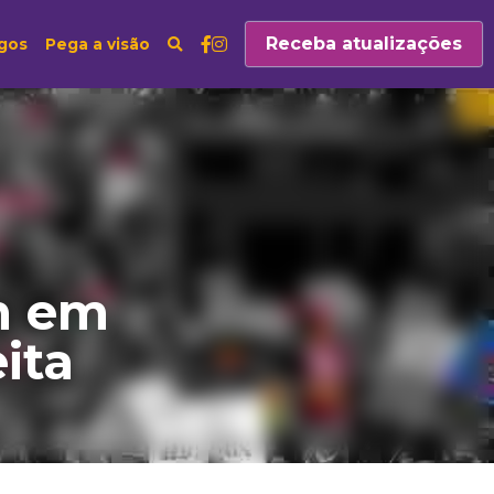
Receba atualizações
Artigos
Pega a visão
m 
a