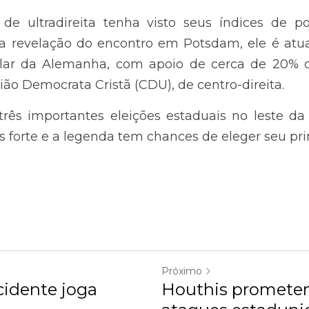
 de cerca de 20% dos alemães, e fica atrás apenas
o-direita.
 importantes eleições estaduais no leste da Alemanha, 
a tem chances de eleger seu primeiro governador.
Próximo
ente joga (muito) sujo
Houthis prometem reta
estadunidenses e brit.