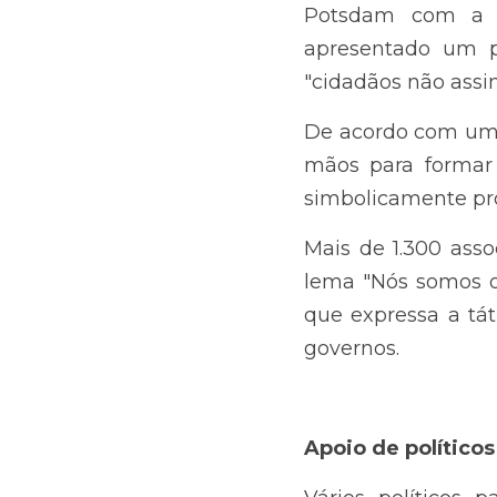
com a participação d
deportação em massa 
De acordo com um rep
formar um anel sim
protegendo-o de ataqu
Mais de 1.300 associ
somos o 
firewall
", ta
impedir a AfD de se a
Apoio de políticos
Vários políticos part
Partido Social-Democ