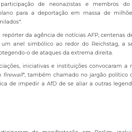
e neonazistas e membros do AfD, na qual foi apresen
de milhões de imigrantes e "cidadãos não assimilados"
órter da agência de notícias AFP, centenas de pessoa
bólico ao redor do Reichstag, a sede do Bundest
es da extrema direita.
ações, iniciativas e instituições convocaram a manifest
mbém chamado no jargão político de cordão sanitário, que
liar a outras legendas na formação de governos.
iciparam da manifestação em Berlim, incluindo Saskia E
rata (SPD) do chanceler federal Olaf Scholz, e o mi