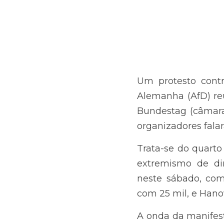
Um protesto contra a 
reuniu cerca de 150 
Parlamento alemão),
participantes.
Trata-se do quarto f
de direita. Outras 
Freiburg, onde cerca
de 10 mil participante
A onda da manifestaç