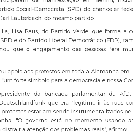
 partido.
a, Lisa Paus, do Partido Verde, que forma a coalizão 
tido Liberal Democrático (FDP), também estava no ato 
s pessoas "era muito importante nos tempos atuais".
seu apoio aos protestos em toda a Alemanha em u
orte símbolo para a democracia e nossa Constituição".
esidente da bancada parlamentar da AfD, afirmou em um
era "legítimo ir às ruas com o governo", mas consider
umentalizados pela coalizão que hoje comanda a Alema
s convocações das manifestações para distrair a at
ltradireita tenha visto seus índices de popularidade caí
ntro em Potsdam, ele é atualmente o segundo part