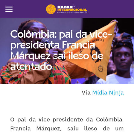
Sobre
Colômbia: pai da vice-
Colunistas
presidenta Francia 
América Latina
Márquez sai ileso de 
Notícias
atentado
Artigos
Pega a visão
Via 
Mídia Ninja
Busca
O pai da vice-presidente da Colômbia, 
Francia Márquez, saiu ileso de um 