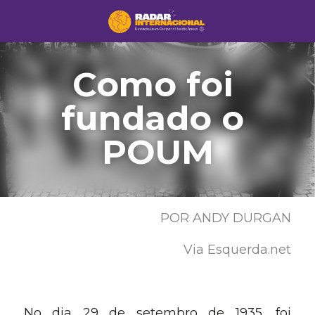
Como foi 
fundado o 
POUM
POR 
ANDY DURGAN
Via 
Esquerda.net
No dia 29 de setembro de 1935, foi 