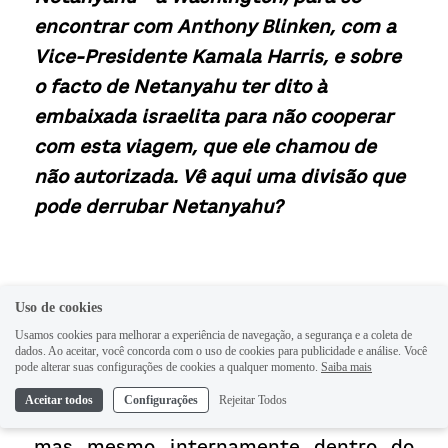
encontrar com Anthony Blinken, com a 
Vice-Presidente Kamala Harris, e sobre 
o facto de Netanyahu ter dito à 
embaixada israelita para não cooperar 
com esta viagem, que ele chamou de 
não autorizada. Vê aqui uma divisão que 
pode derrubar Netanyahu?
TAHANI MUSTAFA: Houve certamente 
Uso de cookies
uma divisão no seio da administração 
Usamos cookies para melhorar a experiência de navegação, a segurança e a coleta de
dados. Ao aceitar, você concorda com o uso de cookies para publicidade e análise. Você
israelita. E isso tem sido algo que está a 
pode alterar suas configurações de cookies a qualquer momento.
Saiba mais
começar a vir à tona nos últimos meses 
Aceitar todos
Configurações
Rejeitar Todos
entre o establishment político e militar, 
mas mesmo internamente dentro do 