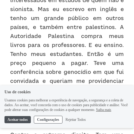
interessados em estudos de quem não é 
sionista. Mas eu escrevo em inglês e 
tenho um grande público em outros 
países, e também entre palestinos. A 
Autoridade Palestina compra meus 
livros para os professores. E eu ensino. 
Tenho meus estudantes. Então é um 
preço pequeno a pagar. Teve uma 
conferência sobre genocídio em que fui 
convidada e queriam me providenciar 
seguranças. Mas eu fui com meus dois 
Uso de cookies
filhos fortes e disse que não precisava. 
Usamos cookies para melhorar a experiência de navegação, a segurança e a coleta de
dados. Ao aceitar, você concorda com o uso de cookies para publicidade e análise. Você
pode alterar suas configurações de cookies a qualquer momento.
Saiba mais
Seguranças para te proteger contra 
Aceitar todos
Configurações
Rejeitar Todos
quem?