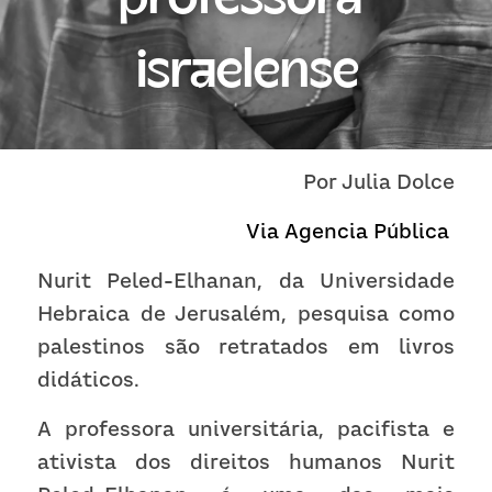
Receba atualizações
israelense
Por Julia Dolce
Via 
Agencia P
ú
blica
Nurit Peled-Elhanan, da Universidade 
Hebraica de Jerusalém, pesquisa como 
palestinos são retratados em livros 
didáticos.
A professora universitária, pacifista e 
ativista dos direitos humanos Nurit 