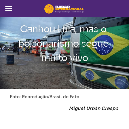
Sobre
Ganhou Lula, mas o 
Colunistas
bolsonarismo segue 
América Latina
muito vivo
Notícias
Artigos
Pega a visão
Foto: Reprodução/Brasil de Fato
Busca
Miguel Urbán Crespo