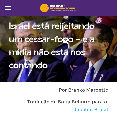
Sobre
Israel está reijeitando 
Colunistas
um cessar-fogo – e a 
América Latina
mídia não está nos 
Notícias
contando
Artigos
Pega a visão
Por Branko Marcetic
Busca
Tradução de Sofia Schurig para a 
Jacobin Brasil