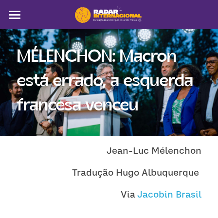
Sobre
MÉLENCHON: 
Macron 
Colunistas
está errado, a esquerda 
América Latina
francesa venceu
Notícias
Artigos
Pega a visão
Jean-Luc Mélenchon
Busca
Tradução Hugo Albuquerque 
Via 
Jacobin Brasil