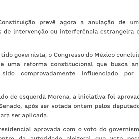
Constituição prevê agora a anulação de uma
 de intervenção ou interferência estrangeira q
ido governista, o Congresso do México concluiu
e uma reforma constitucional que busca anul
 sido comprovadamente influenciado por 
ido de esquerda Morena, a iniciativa foi aprova
 Senado, após ser votada ontem pelos deputados
ra ser aplicada.
presidencial aprovada com o voto do governismo
tro da autoridade eleitoral que vete possí