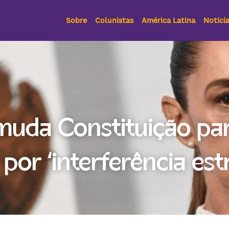
Sobre
Colunistas
América Latina
Notíci
uda Constituição para
 por ‘interferência est