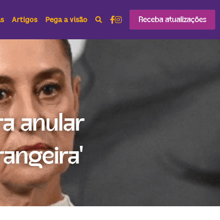
Receba atualizações
as
Artigos
Pega a visão
 anular 
rangeira'