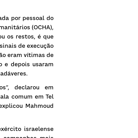
da por pessoal do 
anitários (OCHA), 
 os restos, é que 
sinais de execução 
ão eram vítimas de 
o e depois usaram 
cadáveres.
s”, declarou em 
vala comum em Tel 
 explicou Mahmoud 
ército israelense 