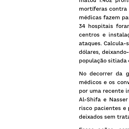
matou 1.402 prof
mortíferas contra
médicas fazem par
34 hospitais fora
centros e instal
ataques. Calcula-s
dólares, deixando
população sitiada
No decorrer da g
médicos e os con
por uma recente i
Al-Shifa e Nasse
risco pacientes e 
deixados sem tra