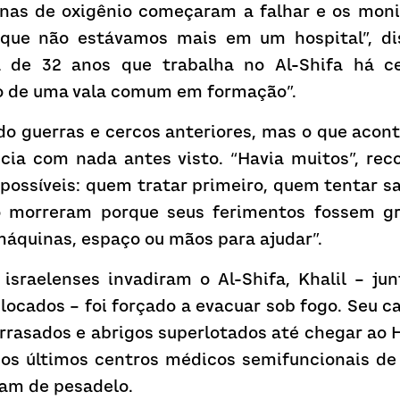
as de oxigênio começaram a falhar e os monit
que não estávamos mais em um hospital”, diss
 de 32 anos que trabalha no Al-Shifa há ce
o de uma vala comum em formação”.
do guerras e cercos anteriores, mas o que acon
ecia com nada antes visto. “Havia muitos”, reco
ossíveis: quem tratar primeiro, quem tentar sa
ão morreram porque seus ferimentos fossem gr
máquinas, espaço ou mãos para ajudar”.
israelenses invadiram o Al-Shifa, Khalil – jun
slocados – foi forçado a evacuar sob fogo. Seu ca
arrasados e abrigos superlotados até chegar ao 
os últimos centros médicos semifuncionais d
ram de pesadelo.