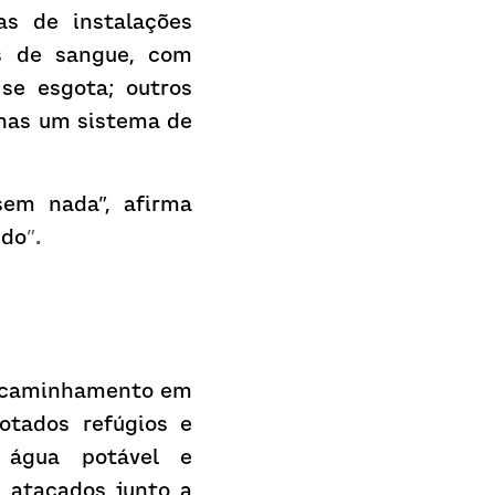
s de instalações 
s de sangue, com 
e esgota; outros 
nas um sistema de 
em nada”, afirma 
udo
”
.
 encaminhamento em 
tados refúgios e 
 água potável e 
 atacados junto a 