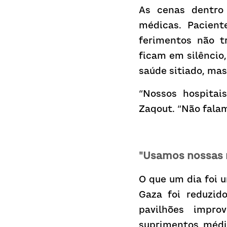
As cenas dentro 
médicas. Pacient
ferimentos não t
ficam em silêncio
saúde sitiado, ma
“Nossos hospitai
Zaqout. “Não falam
"Usamos nossas 
O que um dia foi u
Gaza foi reduzid
pavilhões impro
suprimentos médic