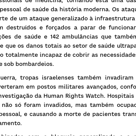
issionais de medicina, tornando esta uma da
 pessoal de saúde da história moderna. Os ataqu
te de um ataque generalizado à infraestrutura s
m destruídos e forçados a parar de funciona
ações de saúde e 142 ambulâncias que também
e que os danos totais ao setor de saúde ultrap
-o totalmente incapaz de cobrir as necessidade
 e sob bombardeios.
uerra, tropas israelenses também invadiram m
verteram em postos militares avançados, conf
nvestigação da Human Rights Watch. Hospitais
r não só foram invadidos, mas também ocupad
pessoal, e causando a morte de pacientes trans
tamento.