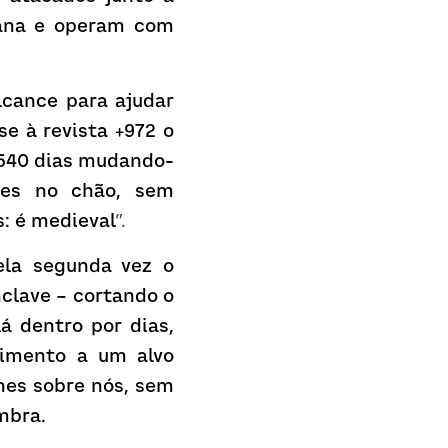
ana e operam com 
cance para ajudar 
e à revista +972 o 
 540 dias mudando-
es no chão, sem 
: é medieval
”
la segunda vez o 
clave – cortando o 
 dentro por dias, 
imento a um alvo 
es sobre nós, sem 
mbra.