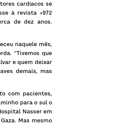
ores cardíacos se 
e à revista +972 
rca de dez anos. 
teceu naquele mês, 
rda. “Tivemos que 
lvar e quem deixar 
aves demais, mas 
to com pacientes, 
minho para o sul o 
Hospital Nasser em 
e Gaza. Mas mesmo 