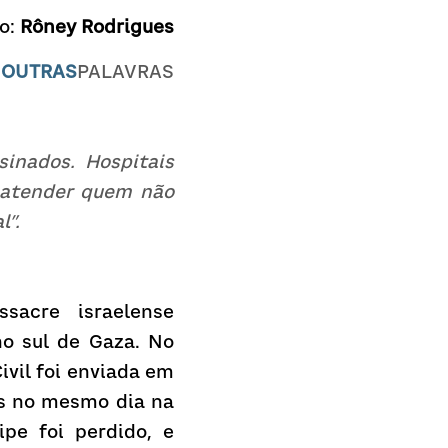
o: 
Rôney Rodrigues
 
OUTRAS
PALAVRAS
inados. Hospitais 
atender quem não 
l”.
acre israelense 
o sul de Gaza. No 
vil foi enviada em 
s no mesmo dia na 
e foi perdido, e 