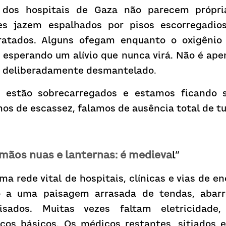
dos hospitais de Gaza não parecem própria
es jazem espalhados por pisos escorregadio
ratados. Alguns ofegam enquanto o oxigênio s
, esperando um alívio que nunca virá. Não é ape
s deliberadamente desmantelado
.
s estão sobrecarregados e estamos ficando s
os de escassez, falamos de ausência total de t
mãos nuas e lanternas: é medieva
l”
ma rede vital de hospitais, clínicas e vias de
o a uma paisagem arrasada de tendas, abarro
visados. Muitas vezes faltam eletricidade,
os básicos. Os médicos restantes, sitiados e