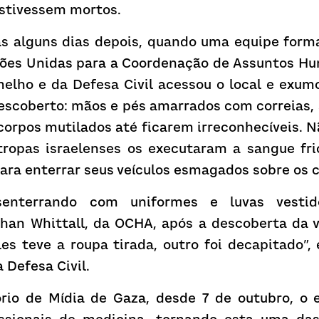
stivessem mortos.
s alguns dias depois, quando uma equipe forma
ções Unidas para a Coordenação de Assuntos Hum
elho e da Defesa Civil acessou o local e exumou
descoberto: mãos e pés amarrados com correias, 
orpos mutilados até ficarem irreconhecíveis. N
tropas israelenses os executaram a sangue fri
ara enterrar seus veículos esmagados sobre os 
enterrando com uniformes e luvas vestido
an Whittall, da OCHA, após a descoberta da 
les teve a roupa tirada, outro foi decapitado”,
 Defesa Civil.
rio de Mídia de Gaza, desde 7 de outubro, o ex