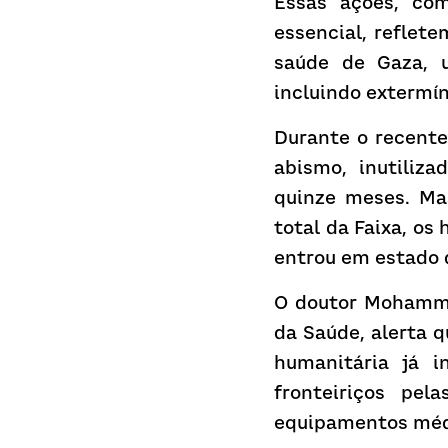
Essas ações, com
essencial, reflet
saúde de Gaza, u
incluindo extermín
Durante o recente
abismo, inutiliza
quinze meses. Ma
total da Faixa, os
entrou em estado d
O doutor Mohammed
da Saúde, alerta q
humanitária já i
fronteiriços pel
equipamentos méd