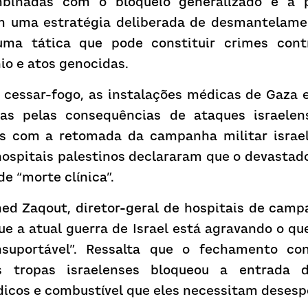
binadas com o bloqueio generalizado e a p
em uma estratégia deliberada de desmantelame
ma tática que pode constituir crimes cont
io e atos genocidas.
 cessar-fogo, as instalações médicas de Gaza e
das pelas consequências de ataques israelen
s com a retomada da campanha militar israele
 hospitais palestinos declararam que o devastad
e “morte clínica”.
 Zaqout, diretor-geral de hospitais de campa
ue a atual guerra de Israel está agravando o qu
nsuportável”. Ressalta que o fechamento con
as tropas israelenses bloqueou a entrada 
icos e combustível que eles necessitam deses