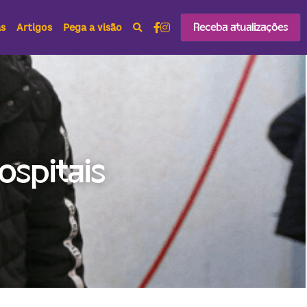
Receba atualizações
as
Artigos
Pega a visão
spitais 