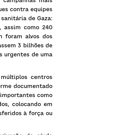
s campanhas mais 
es contra equipes 
anitária de Gaza: 
r, assim como 240 
 foram alvos dos 
assem 3 bilhões de 
s urgentes de uma 
últiplos centros 
orme documentado 
 importantes como 
os, colocando em 
feridos à força ou 