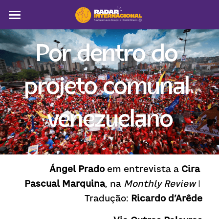
Sobre
Por dentro do 
Colunistas
projeto comunal 
América Latina
Notícias
venezuelano
Artigos
Pega a visão
Ángel Prado
 em entrevista a 
Cira 
Busca
Pascual Marquina
, na 
Monthly Review
 | 
Tradução: 
Ricardo d’Arêde