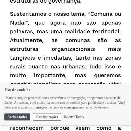
estruturas de governança.
Sustentamos o nosso lema, “Comuna ou 
Nada!”, que agora não são apenas 
palavras, mas uma realidade territorial. 
Atualmente, as comunas são as 
estruturas organizacionais mais 
tangíveis e imediatas, tanto nas zonas 
rurais quanto nas urbanas. Tudo isso é 
muito importante, mas queremos 
constitucionalizar
 essa expressão vital 
Uso de cookies
do poder popular. Mesmo aqueles que 
Usamos cookies para melhorar a experiência de navegação, a segurança e a coleta de
não concordam plenamente com o 
dados. Ao aceitar, você concorda com o uso de cookies para publicidade e análise. Você
pode alterar suas configurações de cookies a qualquer momento.
Saiba mais
governo ou com a revolução reconhecem 
Aceitar todos
Configurações
Rejeitar Todos
a legitimidade da comuna — e a 
reconhecem porque veem como a 