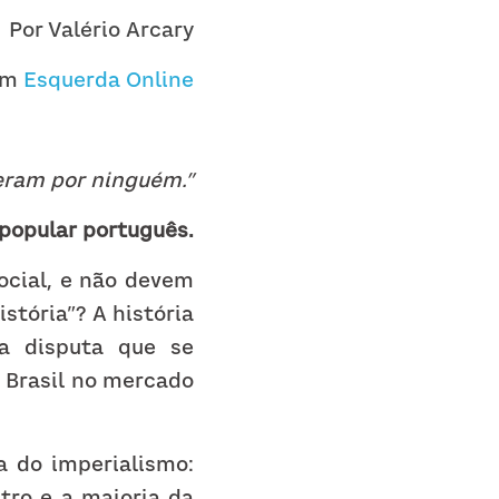
Por Valério Arcary
em 
Esquerda Online
eram por ninguém.”
 popular português.
cial, e não devem 
tória”? A história 
 disputa que se 
 Brasil no mercado 
 do imperialismo: 
ro e a maioria da 