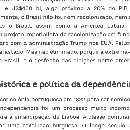
i e US$400 bi, algo próximo a 20% do PIB, 
lmente, o Brasil não foi nem recolonizado, nem 
s o Brasil, assim como a América Latina, 
m projeto imperialista de recolonização em funç
aro com a administração Trump nos EUA. Felizm
 afastado. Mas não eliminado, porque a extrema
o Brasil, e o desfecho das eleições norte-amer
istórica e política da dependênci
 ser colônia portuguesa em 1822 para ser semicol
 independência foi um processo muito incompl
ara a emancipação de Lisboa. A classe domina
zar uma revolução burguesa. O longo século X