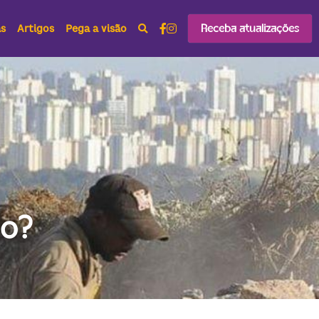
Receba atualizações
as
Artigos
Pega a visão
do?