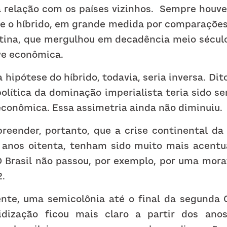
 relação com os países vizinhos.  Sempre houve
e o híbrido, em grande medida por comparações
tina, que mergulhou em decadência meio século a
ve econômica.
 hipótese do híbrido, todavia, seria inversa. Dit
 política da dominação imperialista teria sido s
econômica. Essa assimetria ainda não diminuiu.
reender, portanto, que a crise continental da d
s anos oitenta, tenham sido muito mais acentu
O Brasil não passou, por exemplo, por uma morat
.
ente, uma semicolônia até o final da segunda G
idização ficou mais claro a partir dos anos