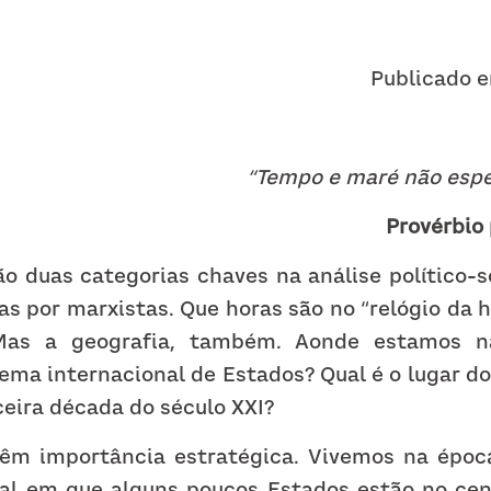
Publicado 
“Tempo e maré não esp
Provérbio
o duas categorias chaves na análise político-so
s por marxistas. Que horas são no “relógio da his
Mas a geografia, também. Aonde estamos na
ema internacional de Estados? Qual é o lugar do
eira década do século XXI?
êm importância estratégica. Vivemos na época
 em que alguns poucos Estados estão no cent