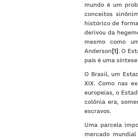
mundo é um probl
conceitos sinônim
histórico de forma
derivou da hegemo
mesmo como uma 
Anderson
[1]
. O Es
país é uma síntes
O Brasil, um Esta
XIX. Como nas ex
europeias, o Estad
colônia era, som
escravos.
Uma parcela impor
mercado mundial c