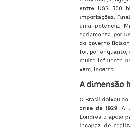
entre US$ 350 b
importações. Fina
uma potência. Ma
seriamente, por u
do governo Bolson
foi, por enquanto,
muito influente n
vem, incerto.
A dimensão h
O Brasil deixou de
crise de 1929. A
Londres o apoio p
incapaz de reali