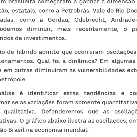
m brasileira começaram a ganhar a dimensão d
o, estatais, como a Petrobrás, Vale do Rio Doce
adas, como a Gerdau, Odebrecht, Andrade-G
odemos diminuir, mais recentemente, o p
undos de investimentos.
ão de híbrido admite que ocorreram oscilações 
ionamentos. Qual foi a dinâmica? Em algumas
e em outras diminuíram as vulnerabilidades ext
metrópole.
lise é identificar estas tendências e con
mar se as variações foram somente quantitativa
qualitativa. Defenderemos que as oscilaçõ
ivas. O gráfico abaixo ilustra as oscilações, em 
ão Brasil na economia mundial: