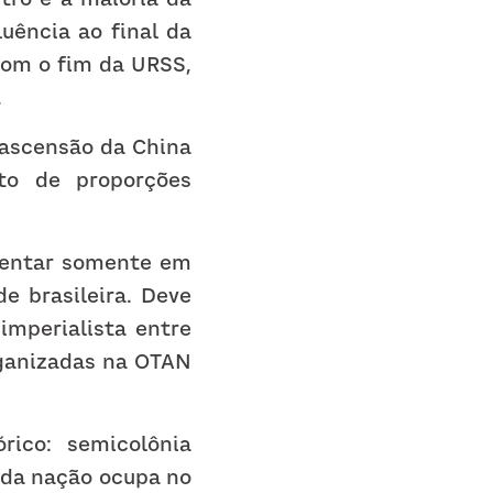
ência ao final da 
om o fim da URSS, 
.
ascensão da China 
o de proporções 
mentar somente em 
e brasileira. Deve 
mperialista entre 
ganizadas na OTAN 
ico: semicolônia 
da nação ocupa no 