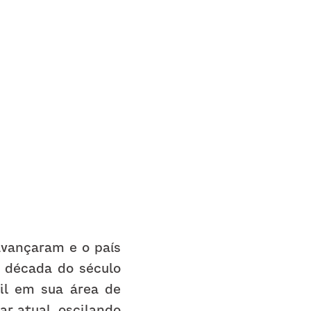
vançaram e o país 
 década do século 
il em sua área de 
r atual, oscilando 