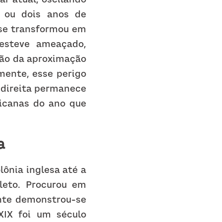
ou dois anos de 
se transformou em 
esteve ameaçado, 
ão da aproximação 
ente, esse perigo 
-direita permanece 
icanas do ano que 
a
ônia inglesa até a 
eto. Procurou em 
nte demonstrou-se 
IX foi um século 