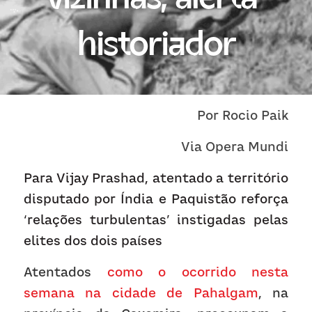
Receba atualizações
historiador
Por 
Rocio Paik
Via 
Opera Mundi
Para Vijay Prashad, atentado a território 
disputado por Índia e Paquistão reforça 
‘relações turbulentas’ instigadas pelas 
elites dos dois países
Atentados 
como o ocorrido nesta 
semana na cidade de Pahalgam
, na 