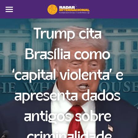
Sobre
Trump cita 
Colunistas
Brasília como 
América Latina
Notícias
‘capital violenta’ e 
Artigos
apresenta dados 
Pega a visão
Busca
antigos sobre 
criminalidade