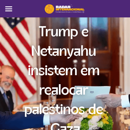
Sobre
Trump e 
Colunistas
Netanyahu 
América Latina
Notícias
insistem em 
Artigos
realocar 
Pega a visão
Busca
palestinos de 
Gaza