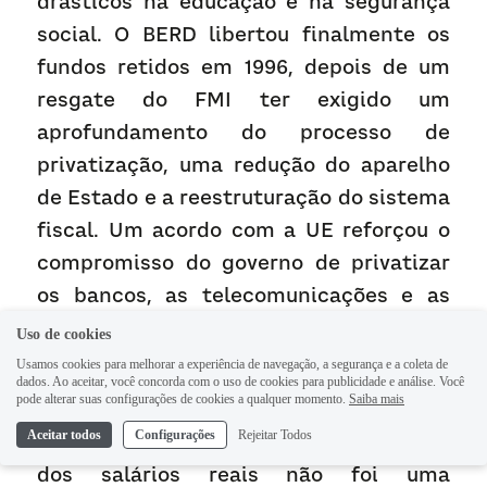
drásticos na educação e na segurança 
social. O BERD libertou finalmente os 
fundos retidos em 1996, depois de um 
resgate do FMI ter exigido um 
aprofundamento do processo de 
privatização, uma redução do aparelho 
de Estado e a reestruturação do sistema 
fiscal. Um acordo com a UE reforçou o 
compromisso do governo de privatizar 
os bancos, as telecomunicações e as 
empresas de energia.
Uso de cookies
Usamos cookies para melhorar a experiência de navegação, a segurança e a coleta de
Estas opções macroeconómicas tiveram 
dados. Ao aceitar, você concorda com o uso de cookies para publicidade e análise. Você
pode alterar suas configurações de cookies a qualquer momento.
Saiba mais
um efeito drástico na política social. A 
Aceitar todos
Configurações
Rejeitar Todos
quebra das poupanças, das pensões e 
dos salários reais não foi uma 