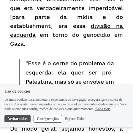
que era verdadeiramente imperdoável 
[para parte da mídia e do 
establishment] era essa 
divisão na 
esquerda
 em torno do genocídio em 
Gaza.
“Esse é o cerne do problema da 
esquerda: ela quer ser pró-
Palestina, mas só se envolve em 
um discurso muito polido e 
Uso de cookies
humanitário, que não tem nada 
Usamos cookies para melhorar a experiência de navegação, a segurança e a coleta de
dados. Ao aceitar, você concorda com o uso de cookies para publicidade e análise. Você
de político.”
pode alterar suas configurações de cookies a qualquer momento.
Saiba mais
Aceitar todos
Configurações
Rejeitar Todos
De modo geral, sejamos honestos, a 