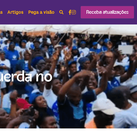
Receba atualizações
as
Artigos
Pega a visão
erda no 