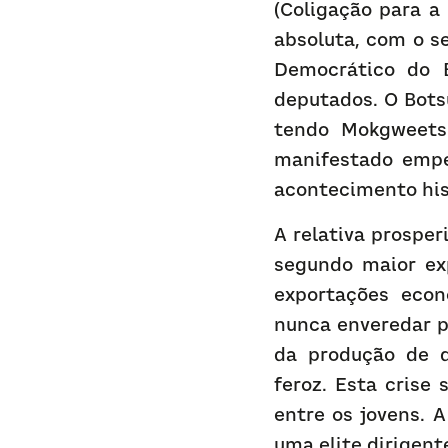
(Coligação para a
absoluta, com o se
Democrático do B
deputados. O Botsu
tendo Mokgweetsi
manifestado empen
acontecimento his
A relativa prosper
segundo maior ex
exportações econ
nunca enveredar p
da produção de d
feroz. Esta crise
entre os jovens. A
uma elite dirigen