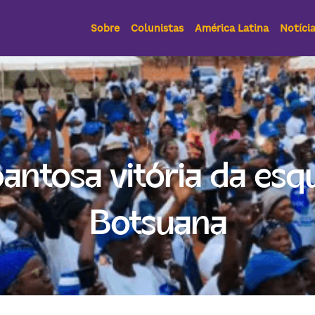
Sobre
Colunistas
América Latina
Notíci
ntosa vitória da esqu
Botsuana