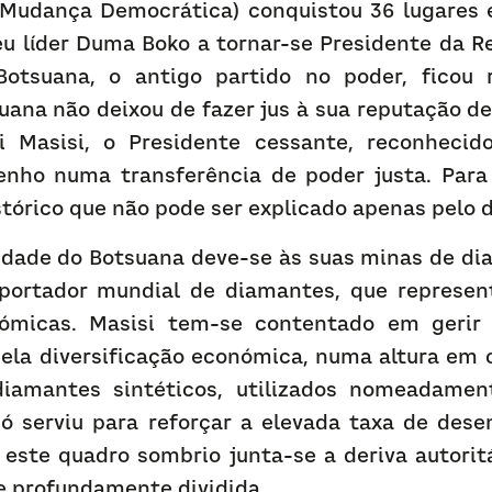
 Mudança Democrática) conquistou 36 lugares e
u líder Duma Boko a tornar-se Presidente da Re
otsuana, o antigo partido no poder, ficou r
ana não deixou de fazer jus à sua reputação de
 Masisi, o Presidente cessante, reconhecido
ho numa transferência de poder justa. Para 
tórico que não pode ser explicado apenas pelo 
idade do Botsuana deve-se às suas minas de dia
portador mundial de diamantes, que represen
ómicas. Masisi tem-se contentado em gerir 
ela diversificação económica, numa altura em q
iamantes sintéticos, utilizados nomeadamente
 só serviu para reforçar a elevada taxa de dese
 este quadro sombrio junta-se a deriva autorit
te profundamente dividida.