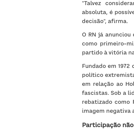
"Talvez consider
absoluta, é possív
decisão", afirma.
O RN já anunciou q
como primeiro-min
partido à vitória n
Fundado em 1972 c
político extremist
em relação ao Hol
fascistas. Sob a li
rebatizado como R
imagem negativa a
Participação não