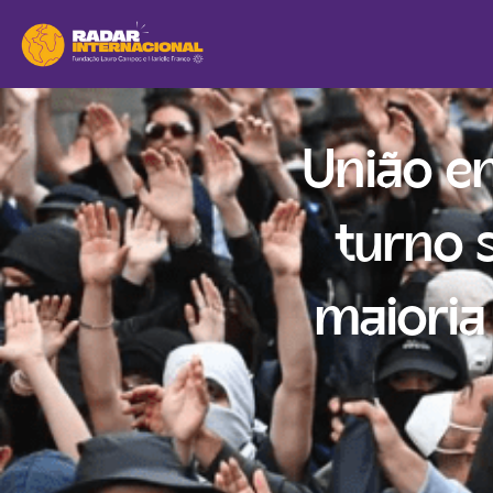
União en
turno 
maioria 