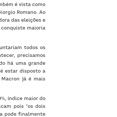
mbém é vista como 
essencial para o professor de Relações Internacionais da UFABC Giorgio Romano. Ao 
dora das eleições e 
 conquiste maioria 
untariam todos os 
tecer, precisamos 
ndo há uma grande 
 estar disposto a 
Macron já é mais 
9%, índice maior do 
cam pois "os dois 
a pode finalmente 