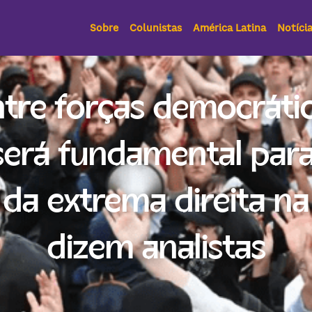
Sobre
Colunistas
América Latina
Notíci
tre forças democrátic
será fundamental para 
da extrema direita na 
dizem analistas