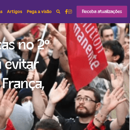
Receba atualizações
as
Artigos
Pega a visão
as no 2º 
evitar 
França, 