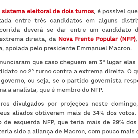
 
sistema eleitoral de dois turnos
, é possível qu
tada entre três candidatos em alguns distri
 corrida deverá se dar entre um candidato 
extrema direita, da 
Nova Frente Popular (NFP)
ta, apoiada pelo presidente Emmanuel Macron.
anunciaram que caso cheguem em 3º lugar elas ir
didato no 2º turno contra a extrema direita. O qu
governo, ou seja, se o partido governista respe
rma a analista, que é membro do NFP.
os divulgados por projeções neste domingo,
eus aliados obtiveram mais de 34% dos votos.
o de esquerda NFP, que teria mais de 29% dos 
teria sido a aliança de Macron, com pouco mais 