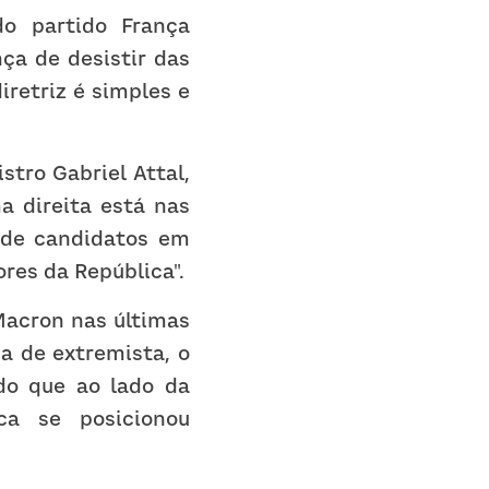
o partido França 
a de desistir das 
retriz é simples e 
ro Gabriel Attal, 
 direita está nas 
 de candidatos em 
res da República".
Macron nas últimas 
 de extremista, o 
do que ao lado da 
a se posicionou 