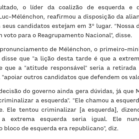
ltado, o líder da coalizão de esquerda e d
Luc-Mélénchon, reafirmou a disposição da alianç
 seus candidatos estejam em 3º lugar. “Nossa di
m voto para o Reagrupamento Nacional", disse.
ronunciamento de Mélénchon, o primeiro-minist
 disse que "a lição desta tarde é que a extrema
e que a "atitude responsável" seria a retirada
a "apoiar outros candidatos que defendem os valo
decisão do governo ainda gera dúvidas, já que 
riminalizar a esquerda". "Ele chamou a esquerda
. Ele tentou criminalizar [a esquerda], dizen
, a extrema esquerda seria igual. Ele nunc
 bloco de esquerda era republicano", diz.