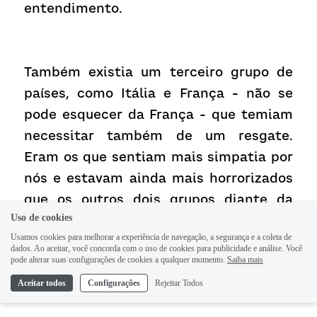
entendimento.
Também existia um terceiro grupo de 
países, como Itália e França - não se 
pode esquecer da França - que temiam 
necessitar também de um resgate. 
Eram os que sentiam mais simpatia por 
nós e estavam ainda mais horrorizados 
que os outros dois grupos diante da 
Uso de cookies
ideia de que Schauble e Angela Merkel 
Usamos cookies para melhorar a experiência de navegação, a segurança e a coleta de
descarregassem sobre eles toda a 
dados. Ao aceitar, você concorda com o uso de cookies para publicidade e análise. Você
pode alterar suas configurações de cookies a qualquer momento.
Saiba mais
frustração que sentiam com nos 
empurrando-os a um resgate.
Aceitar todos
Configurações
Rejeitar Todos