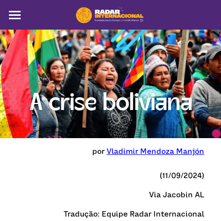
Sobre
Colunistas
América Latina
A crise boliviana
Notícias
Artigos
Pega a visão
por 
Vladimir Mendoza Manjón
Busca
(11/09/2024)
Via 
Jacobin AL
Traduç
ão: Equipe Radar Internacional