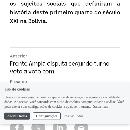
os sujeitos sociais que definiram a 
história deste primeiro quarto do século 
XXI na Bolívia.
Anterior
Frente Ampla disputa segundo turno
voto a voto com...
Próximo
Claudia Sheinbaum encara a Suprema
Uso de cookies
Corte do México
Usamos cookies para melhorar a experiência de navegação, a segurança e a coleta de
dados. Ao aceitar, você concorda com o uso de cookies para publicidade e análise. Você
pode alterar suas configurações de cookies a qualquer momento.
Saiba mais
Voltar ao site
Aceitar todos
Configurações
Rejeitar Todos