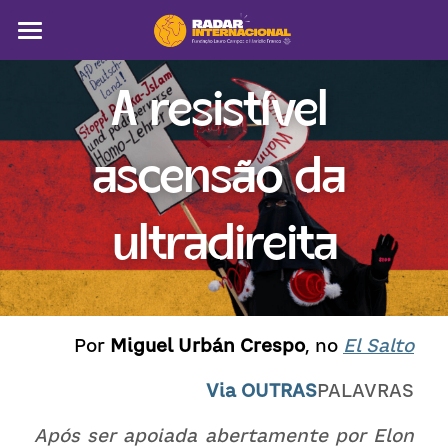
Sobre
A resistível 
Colunistas
ascensão da 
América Latina
Notícias
ultradireita
Artigos
Pega a visão
Por 
Miguel Urbán Crespo
, no 
El Salto
Busca
Via 
OUTRAS
PALAVRAS
Após ser apoiada abertamente por Elon 