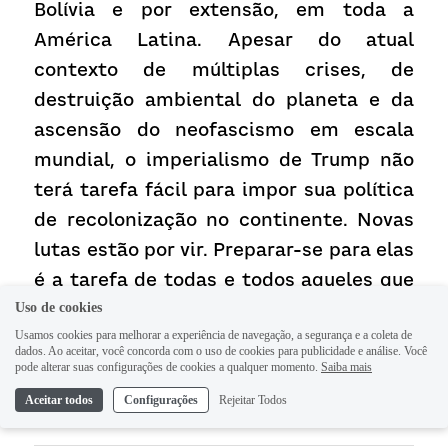
Bolívia e por extensão, em toda a 
América Latina. Apesar do atual 
contexto de múltiplas crises, de 
destruição ambiental do planeta e da 
ascensão do neofascismo em escala 
mundial, o imperialismo de Trump não 
terá tarefa fácil para impor sua política 
de recolonização no continente. Novas 
lutas estão por vir. Preparar-se para elas 
é a tarefa de todas e todos aqueles que 
aspiram a um mundo mais justo.
Uso de cookies
Usamos cookies para melhorar a experiência de navegação, a segurança e a coleta de
dados. Ao aceitar, você concorda com o uso de cookies para publicidade e análise. Você
pode alterar suas configurações de cookies a qualquer momento.
Saiba mais
Aceitar todos
Configurações
Rejeitar Todos