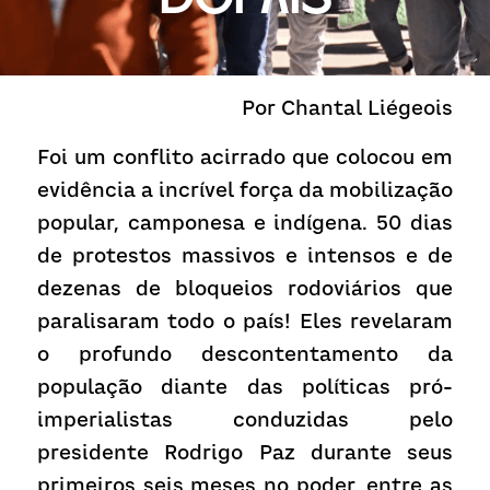
Receba atualizações
Por Chantal Liégeois
Foi um conflito acirrado que colocou em 
evidência a incrível força da mobilização 
popular, camponesa e indígena. 50 dias 
de protestos massivos e intensos e de 
dezenas de bloqueios rodoviários que 
paralisaram todo o país! Eles revelaram 
o profundo descontentamento da 
população diante das políticas pró-
imperialistas conduzidas pelo 
presidente Rodrigo Paz durante seus 
primeiros seis meses no poder, entre as 