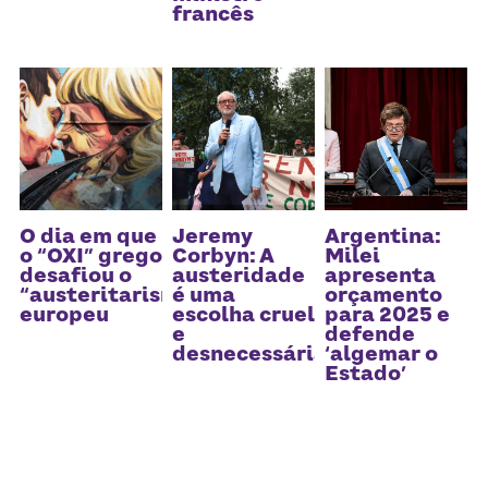
Receba atualizações
francês
O dia em que
Jeremy
Argentina:
o “OXI” grego
Corbyn: A
Milei
desafiou o
austeridade
apresenta
“austeritarismo”
é uma
orçamento
europeu
escolha cruel
para 2025 e
e
defende
desnecessária
‘algemar o
Estado’