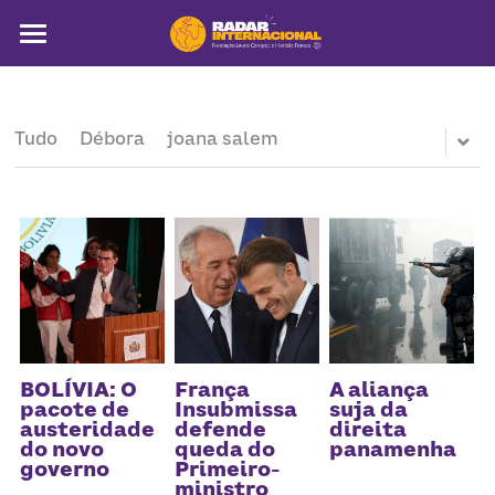
Sobre
Colunistas
Tudo
Débora
joana salem
América Latina
Notícias
Artigos
Pega a visão
Busca
BOLÍVIA: O
França
A aliança
pacote de
Insubmissa
suja da
austeridade
defende
direita
do novo
queda do
panamenha
governo
Primeiro-
ministro