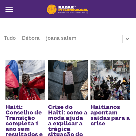
Sobre
Colunistas
Tudo
Débora
joana salem
América Latina
Notícias
Artigos
Pega a visão
Busca
Haiti:
Crise do
Haitianos
Conselho de
Haiti: como a
apontam
Transição
moda ajuda
saídas para a
completa 1
a explicar a
crise
ano sem
trágica
resultados e
situação do