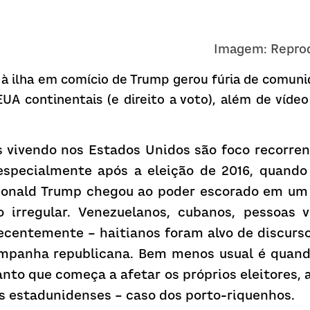
Imagem: Repro
 à ilha em comício de Trump gerou fúria de comun
UA continentais (e direito a voto), além de vídeo 
 vivendo nos Estados Unidos são foco recorre
, especialmente após a eleição de 2016, quando 
onald Trump chegou ao poder escorado em um d
 irregular. Venezuelanos, cubanos, pessoas 
ecentemente – haitianos foram alvo de discurso
mpanha republicana. Bem menos usual é quando
anto que começa a afetar os próprios eleitores, a
os estadunidenses – caso dos porto-riquenhos.