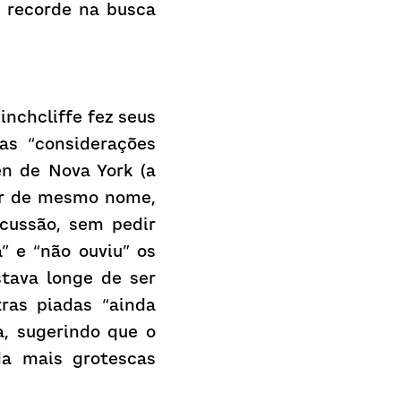
recorde na busca 
nchcliffe fez seus 
s “considerações 
 de Nova York (a 
or de mesmo nome, 
cussão, sem pedir 
 e “não ouviu” os 
tava longe de ser 
as piadas “ainda 
, sugerindo que o 
da mais grotescas 