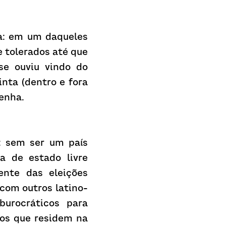
a: em um daqueles 
 tolerados até que 
e ouviu vindo do 
ta (dentro e fora 
enha.
: sem ser um país 
de estado livre 
nte das eleições 
com outros latino-
urocráticos para 
hos que residem na 