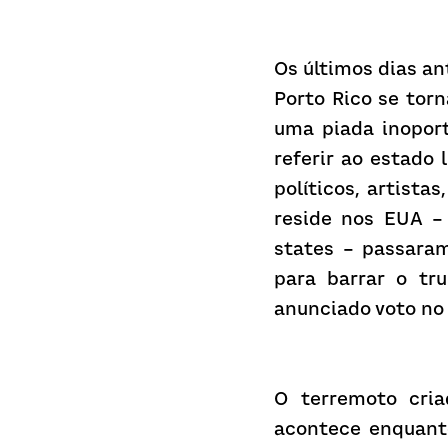
Os últimos dias an
Porto Rico se tor
uma piada inoport
referir ao estado 
políticos, artista
reside nos EUA –
states – passaram
para barrar o tr
anunciado voto no
O terremoto cria
acontece enquanto