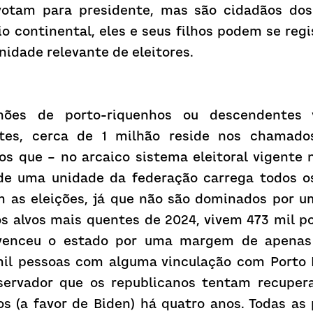
 votam para presidente, mas são cidadãos dos
o continental, eles e seus filhos podem se regist
idade relevante de eleitores. 
ões de porto-riquenhos ou descendentes 
stes, cerca de 1 milhão reside nos chamados
s que – no arcaico sistema eleitoral vigente no
e uma unidade da federação carrega todos os
 as eleições, já que não são dominados por um
os alvos mais quentes de 2024, vivem 473 mil po
venceu o estado por uma margem de apenas 
mil pessoas com alguma vinculação com Porto R
ervador que os republicanos tentam recuperar
os (a favor de Biden) há quatro anos. Todas as