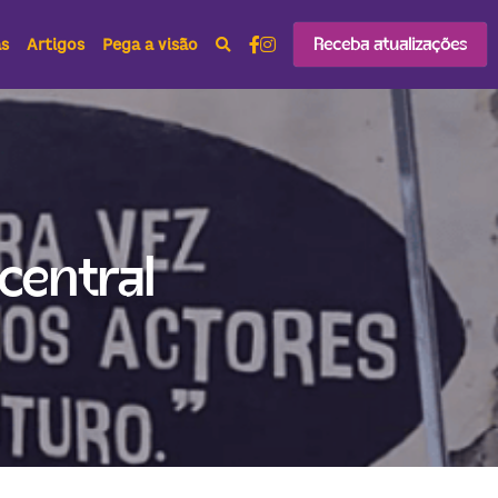
Receba atualizações
as
Artigos
Pega a visão
entral 