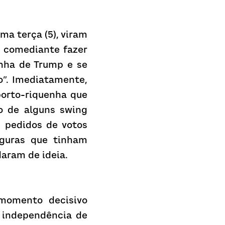
a terça (5), viram 
 comediante fazer 
nha de Trump e se 
o”. Imediatamente, 
porto-riquenha que 
 de alguns swing 
 pedidos de votos 
guras que tinham 
aram de ideia.
momento decisivo 
 independência de 