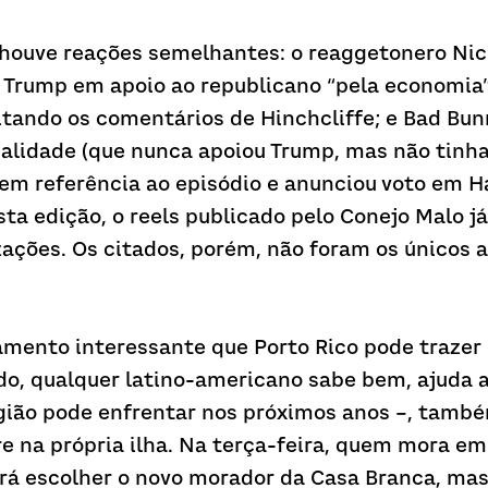
 houve reações semelhantes: o reaggetonero Nick
 Trump em apoio ao republicano “pela economia”, 
itando os comentários de Hinchcliffe; e Bad Bunny
alidade (que nunca apoiou Trump, mas não tinha 
em referência ao episódio e anunciou voto em Ha
a edição, o reels publicado pelo Conejo Malo já 
zações. Os citados, porém, não foram os únicos a
mento interessante que Porto Rico pode trazer n
do, qualquer latino-americano sabe bem, ajuda a d
gião pode enfrentar nos próximos anos –, também
re na própria ilha. Na terça-feira, quem mora em
rá escolher o novo morador da Casa Branca, mas