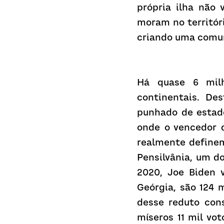
própria ilha não
moram no territóri
criando uma comun
Há quase 6 milh
continentais. De
punhado de estado
onde o vencedor d
realmente definem
Pensilvânia, um d
2020, Joe Biden 
Geórgia, são 124 
desse reduto cons
míseros 11 mil vot