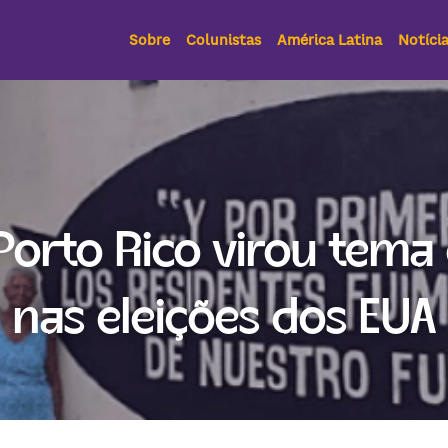
Sobre
Colunistas
América Latina
Notíci
rto Rico virou tema c
nas eleições dos EUA