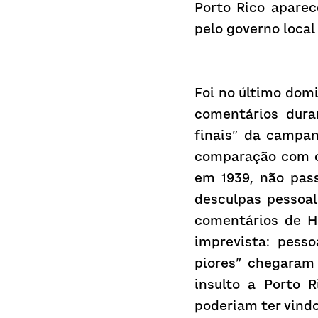
Porto Rico apare
pelo governo loca
Foi no último domi
comentários dura
finais” da campa
comparação com o 
em 1939, não pass
desculpas pessoal
comentários de Hi
imprevista: pess
piores” chegaram 
insulto a Porto R
poderiam ter vindo