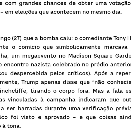
ce com grandes chances de obter uma votação 
l – em eleições que acontecem no mesmo dia.
ngo (27) que a bomba caiu: o comediante Tony Hi
nte o comício que simbolicamente marcava a
nha, um megaevento no Madison Square Garden
encontro nazista celebrado no prédio anteri
ou despercebida pelos críticos). Após a reper
mente, Trump apenas disse que “não conhecia”
nchcliffe, tirando o corpo fora. Mas a fala es
oas vinculadas à campanha indicaram que outr
a ser barradas durante uma verificação prévia
ico foi visto e aprovado – e que coisas ain
 à tona.