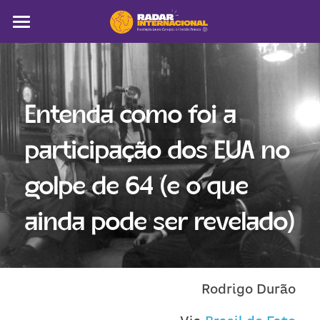
Sobre
Colunistas
Entenda como foi a 
América Latina
participação dos EUA no 
Notícias
golpe de 64 (e o que 
Artigos
ainda pode ser revelado)
Pega a visão
Busca
Rodrigo Durão