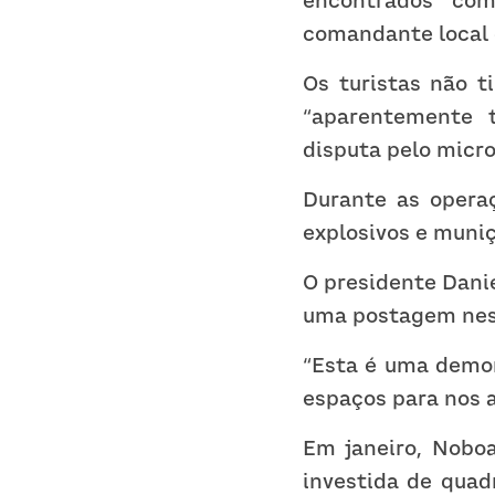
encontrados com
comandante local d
Os turistas não t
“aparentemente t
disputa pelo micro
Durante as operaç
explosivos e muni
O presidente Danie
uma postagem nest
“Esta é uma demon
espaços para nos a
Em janeiro, Noboa
investida de quad