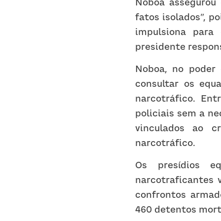
Noboa assegurou q
fatos isolados”, p
impulsiona para 
presidente respons
Noboa, no poder 
consultar os equ
narcotráfico. Ent
policiais sem a n
vinculados ao c
narcotráfico.
Os presídios eq
narcotraficantes 
confrontos armad
460 detentos mort