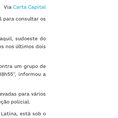
Via 
Carta Capital
 para consultar os 
quil, sudoeste do 
 nos últimos dois 
ontra um grupo de 
8h55”, informou a 
vadas para vários 
ção policial.
atina, está sob o 