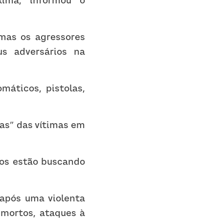
ima, informou o 
mas os agressores 
s adversários na 
áticos, pistolas, 
as” das vítimas em 
os estão buscando 
após uma violenta 
mortos, ataques à 