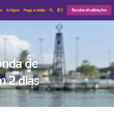
Receba atualizações
as
Artigos
Pega a visão
nda de 
m 2 dias