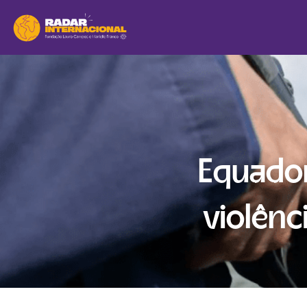
Equador
violênc