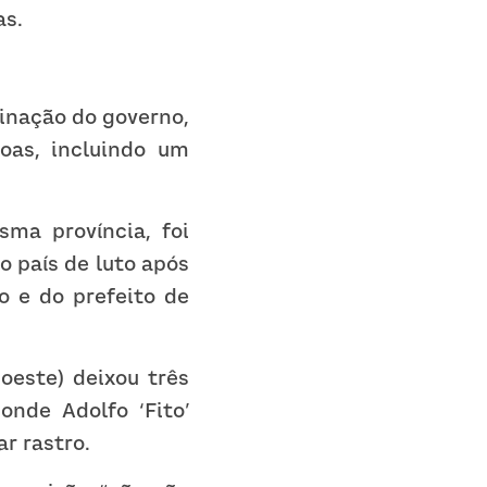
as.
inação do governo, 
oas, incluindo um 
a província, foi 
 país de luto após 
 e do prefeito de 
este) deixou três 
nde Adolfo ‘Fito’ 
r rastro.