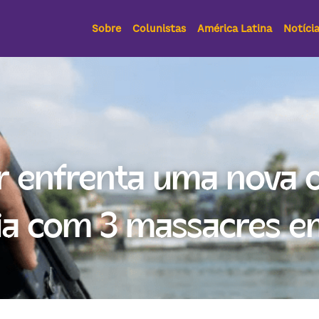
Sobre
Colunistas
América Latina
Notíci
 enfrenta uma nova o
ia com 3 massacres e