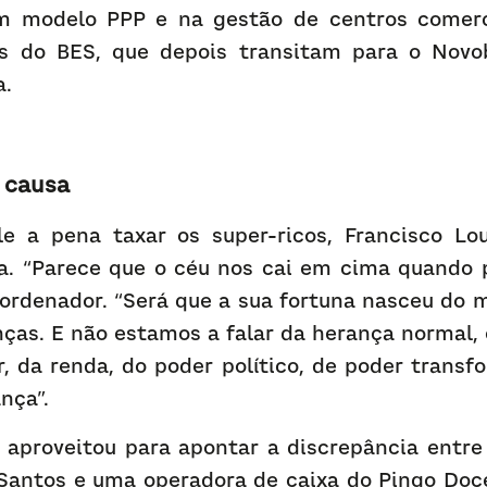
em modelo PPP e na gestão de centros comerci
s do BES, que depois transitam para o Novoba
a
.
 caus
a
e a pena taxar os super-ricos, Francisco Lou
ta. “Parece que o céu nos cai em cima quando p
ordenador. “Será que a sua fortuna nasceu do mé
ças. E não estamos a falar da herança normal, 
r, da renda, do poder político, de poder transf
nça”.
aproveitou para apontar a discrepância entre o
Santos e uma operadora de caixa do Pingo Doce