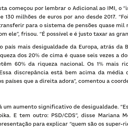
sta começou por lembrar o Adicional ao IMI, o “
e 130 milhões de euros por ano desde 2017. “Foi
ansferir para o sistema de pensões quase mil m
 ele”, frisou. “É possível e é justo taxar as gra
o país mais desigualdade da Europa, atrás da Bul
iqueza dos 20% de cima é quase seis vezes a do
etêm 60% da riqueza nacional. Os 1% mais ri
 Essa discrepância está bem acima da média d
os países que a direita adora”, comentou a coord
há um aumento significativo de desigualdade. “E
ka. E tem outro: PSD/CDS”, disse Mariana Mo
resentação para explicar “quem são os super-ri