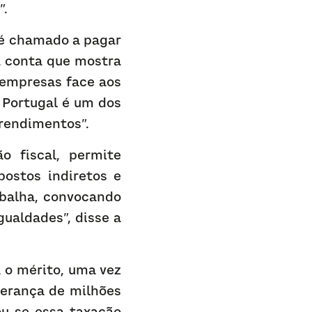
”.
é chamado a pagar 
 conta que mostra 
empresas face aos 
Portugal é um dos 
 rendimentos”.
 fiscal, permite 
ostos indiretos e 
balha, convocando 
aldades”, disse a 
 o mérito, uma vez 
erança de milhões 
u se essa taxação 