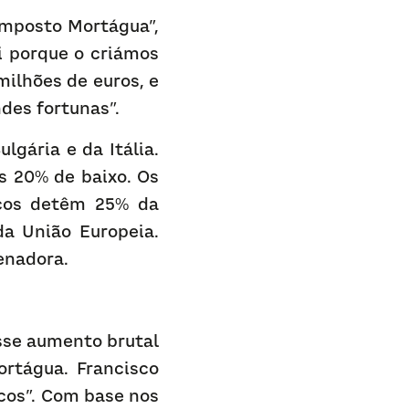
imposto Mortágua”, 
 porque o criámos 
ilhões de euros, e 
ndes fortunas”.
gária e da Itália. 
s 20% de baixo. Os 
cos detêm 25% da 
a União Europeia. 
enadora.
sse aumento brutal 
rtágua. Francisco 
cos”. Com base nos 