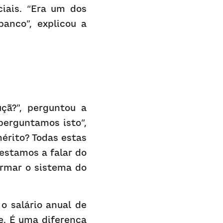
ais. “Era um dos 
nco”, explicou a 
çã?”, perguntou a 
erguntamos isto”, 
rito? Todas estas 
estamos a falar do 
ormar o sistema do 
 salário anual de 
. É uma diferença 