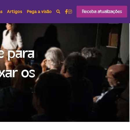
Receba atualizações
as
Artigos
Pega a visão
 para 
ar os 