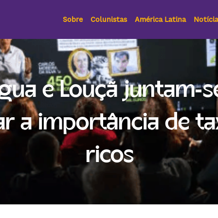
Sobre
Colunistas
América Latina
Notíci
gua e Louçã juntam‑se
ar a importância de tax
ricos