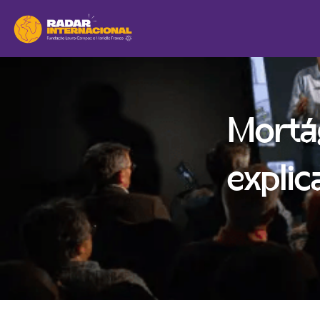
Mortá
explic