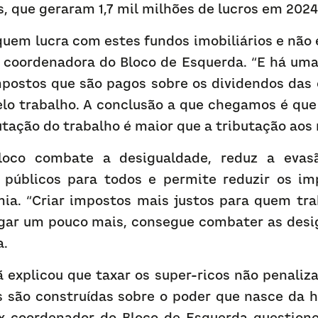
s, que geraram 1,7 mil milhões de lucros em 2024
uem lucra com estes fundos imobiliários e não 
a coordenadora do Bloco de Esquerda. “E há uma
mpostos que são pagos sobre os dividendos das 
lo trabalho. A conclusão a que chegamos é que 
utação do trabalho é maior que a tributação aos
oco combate a desigualdade, reduz a evasão
s públicos para todos e permite reduzir os imp
ia. “Criar impostos mais justos para quem tra
agar um pouco mais, consegue combater as desigu
a.
 explicou que taxar os super-ricos não penaliza
s são construídas sobre o poder que nasce da h
x-coordenador do Bloco de Esquerda questiono