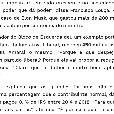
oi imposta e tem sido crescente na sociedade
 poder que dá poder”, disse Francisco Louçã. Pa
o caso de Elon Musk, que gastou mais de 200 mi
 e acabou por ser nomeado ministro.
dor do Bloco de Esquerda deu um exemplo portu
tank da Iniciativa Liberal, recebeu 450 mil euros
uís Amaral o mesmo. “Porque é que despej
 partido liberal? Porque ele vai propor a reduç
licou. “Claro que é dinheiro muito bem aplic
.
a explicou que as grandes fortunas não co
ma percentagem que o contribuinte normal, da
e pagou 0,1% de IRS entre 2014 e 2018. “Para qu
s aos outros”, afirmou. “É por isso que há um