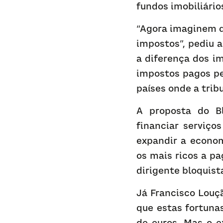
fundos imobiliário
“Agora imaginem q
impostos”, pediu 
a diferença dos i
impostos pagos pe
países onde a trib
A proposta do Bl
financiar serviço
expandir a econom
os mais ricos a p
dirigente bloquist
Já Francisco Louçã
que estas fortuna
de euros. Mas o e