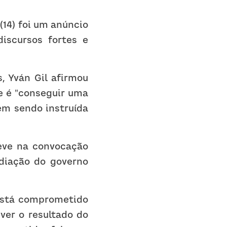
14) foi um anúncio 
scursos fortes e 
, Yván Gil afirmou 
e é "conseguir uma 
m sendo instruída 
eve na convocação 
diação do governo 
está comprometido 
er o resultado do 