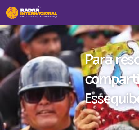
Para reso
comparti
Essequib