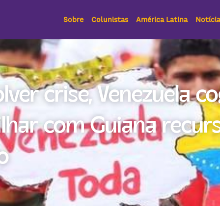
Sobre
Colunistas
América Latina
Notíci
lver crise, Venezuela cog
lhar com Guiana recurs
o