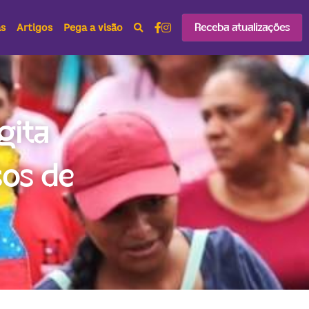
Receba atualizações
as
Artigos
Pega a visão
ita 
os de 