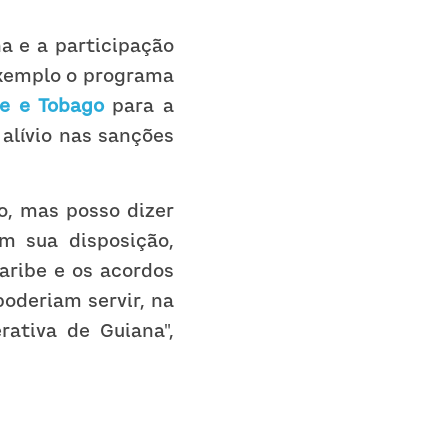
 e a participação 
da PDVSA na mesa de diálogo do dia 14, o chanceler citou como exemplo o programa 
de e Tobago
 para a 
lívio nas sanções 
, mas posso dizer 
 sua disposição, 
ribe e os acordos 
oderiam servir, na 
ativa de Guiana", 