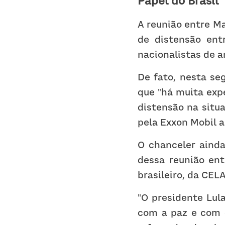
Papel do Brasil
A reunião entre Ma
de distensão ent
nacionalistas de a
De fato, nesta seg
que "há muita expe
distensão na situ
pela Exxon Mobil a
O chanceler ainda
dessa reunião ent
brasileiro, da CE
"O presidente Lul
com a paz e com o