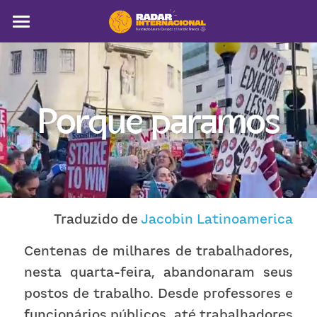
Sobre
Colunistas
Porque paramos
América Latina
Notícias
Artigos
Pega a visão
 Traduzido de 
Jacobin Latinoamerica
Busca
Centenas de milhares de trabalhadores, 
nesta quarta-feira, abandonaram seus 
postos de trabalho. Desde professores e 
funcionários públicos, até trabalhadores 