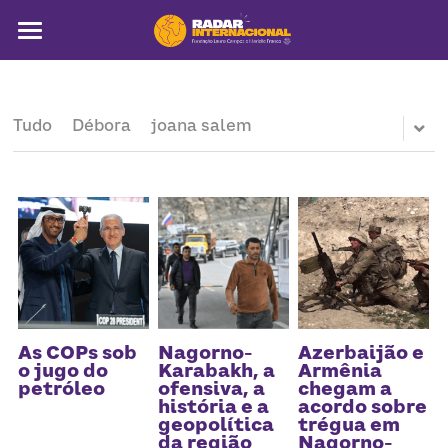
Sobre
Colunistas
Tudo
Débora
joana salem
América Latina
Notícias
Artigos
Pega a visão
Busca
As COPs sob
Nagorno-
Azerbaijão e
o jugo do
Karabakh, a
Armênia
petróleo
ofensiva, a
chegam a
história e a
acordo sobre
geopolítica
trégua em
da região
Nagorno-