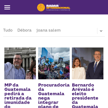
Sobre
Colunistas
Tudo
Débora
joana salem
América Latina
Notícias
Artigos
Pega a visão
Busca
MP da
Procuradoria
Bernardo
Guatemala
da
Arévalo é
pedirá a
Guatemala
eleito
retirada da
nega
presidente
imunidade
integrar
da
do
plano de
Guatemala