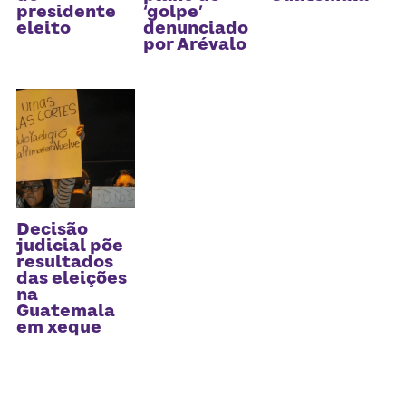
Receba atualizações
presidente
‘golpe’
eleito
denunciado
por Arévalo
Decisão
judicial põe
resultados
das eleições
na
Guatemala
em xeque