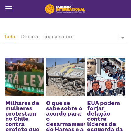
Sobre
Colunistas
Tudo
Débora
joana salem
América Latina
Notícias
Artigos
Pega a visão
Busca
Milhares de
O que se
EUA podem
mulheres
sabe sobre o
forjar
protestam
acordo para
delação
no Chile
o
contra
contra
desarmamento
líderes de
projeto que
do Hamas e a
esquerda da