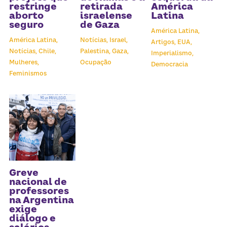
Receba atualizações
restringe
retirada
América
aborto
israelense
Latina
seguro
de Gaza
América Latina,
América Latina,
Notícias,
Israel,
Artigos,
EUA,
Notícias,
Chile,
Palestina,
Gaza,
Imperialismo,
Mulheres,
Ocupação
Democracia
Feminismos
Greve
nacional de
professores
na Argentina
exige
diálogo e