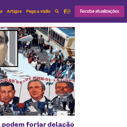
Receba atualizações
as
Artigos
Pega a visão
 podem forjar delação