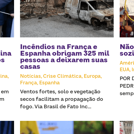
Greve nacional de
professores na Argentina
exige diálogo e salários
dignos
América Latina,
Notícias,
Argentina,
Greve,
Educação
Via Brasil de Fato Paralisação é em
resposta à recusa do governo em
negociar salários e...