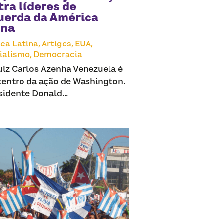
ra líderes de
uerda da América
ina
ca Latina,
Artigos,
EUA,
ialismo,
Democracia
uiz Carlos Azenha Venezuela é
centro da ação de Washington.
sidente Donald...