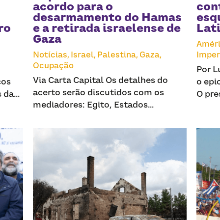
acordo para o
cont
desarmamento do Hamas
esq
ro
e a retirada israelense de
Lat
Gaza
Améri
Notícias,
Israel,
Palestina,
Gaza,
Imper
Ocupação
Por L
Via Carta Capital Os detalhes do
cos
o epi
acerto serão discutidos com os
da...
O pre
mediadores: Egito, Estados...