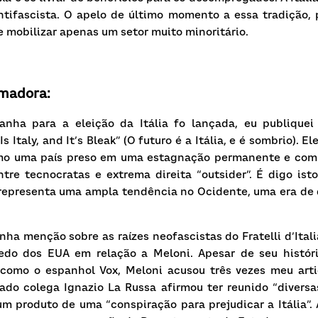
ntifascista. O apelo de último momento a essa tradição, 
de mobilizar apenas um setor muito minoritário.
madora:
ha para a eleição da Itália fo lançada, eu publiquei 
s Italy, and It’s Bleak”
(O futuro é a Itália, e é sombrio). El
omo uma país preso em uma estagnação permanente e com 
ntre tecnocratas e extrema direita “outsider”.
É digo isto
representa uma ampla tendência no Ocidente, uma era de d
inha menção sobre as raízes neofascistas do Fratelli d’Itali
do dos EUA em relação a Meloni. Apesar de seu histór
s como o espanhol
Vox, Meloni acusou três vezes meu arti
ado colega Ignazio La Russa afirmou ter reunido “diversa
um produto de uma “conspiração para prejudicar a Itália”.