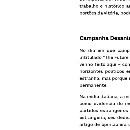
trabalho e histórico a
portões da vitória, po
Campanha Desani
No dia em que campan
intitulado
“The Future I
venho feito aqui – c
horizontes políticos e
estranha, mas porque 
permanente.
Na mídia italiana, a m
como evidencia do me
partidos estrangeiro
estrangeira; seu dedic
artigo de opinião era 