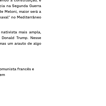
ndo a constituição, e 
cia na Segunda Guerra 
e Meloni, maior será a 
naval” no Mediterrâneo 
ativista mais ampla, 
 Donald Trump. Nesse 
mas um arauto de algo 
omunista francês e 
em 