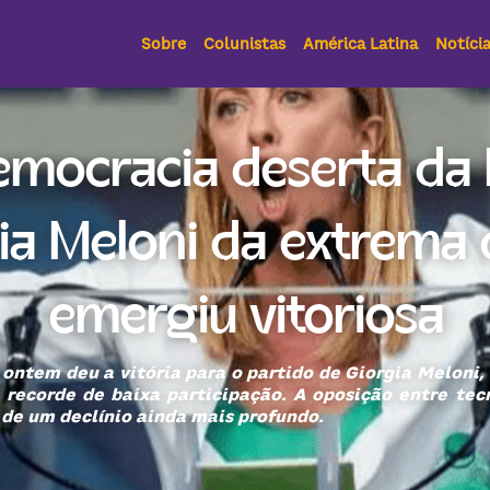
Sobre
Colunistas
América Latina
Notíci
mocracia deserta da Itá
a Meloni da extrema di
emergiu vitoriosa
 ontem deu a vitória para o partido de Giorgia Meloni, 
em recorde de baixa participação. A oposição entre tec
 de um declínio ainda mais profundo.