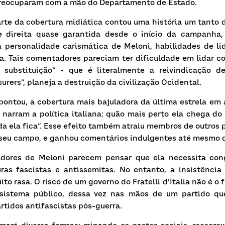
 preocuparam com a mão do Departamento de Estado.
te da cobertura midiática contou uma história um tanto di
e direita quase garantida desde o início da campanha,
 personalidade carismática de Meloni, habilidades de li
a. Tais comentadores pareciam ter dificuldade em lidar co
 substituição” - que é literalmente a reivindicação d
urers”, planeja a destruição da civilização Ocidental.
ontou, a cobertura mais bajuladora da última estrela em 
narram a política italiana: quão mais perto ela chega do 
a ela fica”. Esse efeito também atraiu membros de outros p
 seu campo, e ganhou comentários indulgentes até mesmo d
adores de Meloni parecem pensar que ela necessita congr
ras fascistas e antissemitas. No entanto, a insistência 
uito rasa. O risco de um governo do
Fratelli d’Italia
não é o 
sistema público, dessa vez nas mãos de um partido qu
artidos antifascistas pós-guerra.