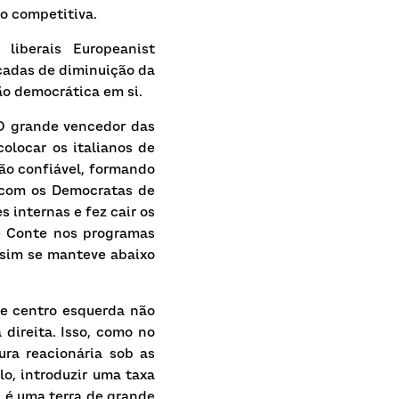
ão competitiva.
liberais
Europeanist 
adas de diminuição da 
ão democrática em si.
O grande vencedor das 
locar os italianos de 
ão confiável, formando 
 com os Democratas de 
internas e fez cair os 
e Conte nos programas 
sim se manteve abaixo 
e centro esquerda não 
ireita. Isso, como no 
ra reacionária sob as 
o, introduzir uma taxa 
 é uma terra de grande 