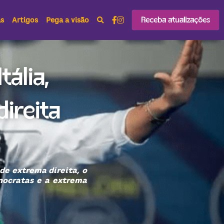
Receba atualizações
as
Artigos
Pega a visão
lia, 
reita 
de extrema direita, o 
nocratas e a extrema 