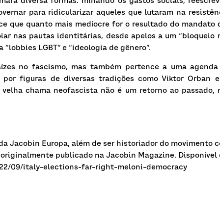
mará diversa formas: minando os gastos sociais, reescreve
vernar para ridicularizar aqueles que lutaram na resistên
ce que quanto mais medíocre for o resultado do mandato d
ar nas pautas identitárias, desde apelos a um “bloqueio 
 “lobbies LGBT” e “ideologia de gênero”.
aízes no fascismo, mas também pertence a uma agenda n
por figuras de diversas tradições como Viktor Orban e
a velha chama neofascista não é um retorno ao passado, 
 da Jacobin Europa, além de ser historiador do movimento c
oi originalmente publicado na Jacobin Magazine. Disponível 
022/09/italy-elections-far-right-meloni-democracy