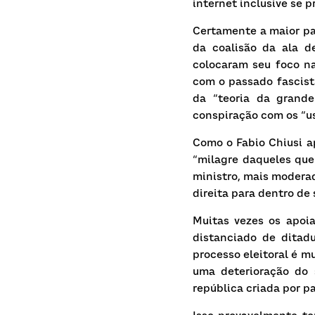
internet inclusive se
Certamente a maior par
da coalisão da ala d
colocaram seu foco na
com o passado fascist
da “teoria da grande
conspiração com os “us
Como o Fabio Chiusi ap
“milagre daqueles que 
ministro, mais moderad
direita para dentro de
Muitas vezes os apoi
distanciado de ditadu
processo eleitoral é m
uma deterioração do 
república criada por p