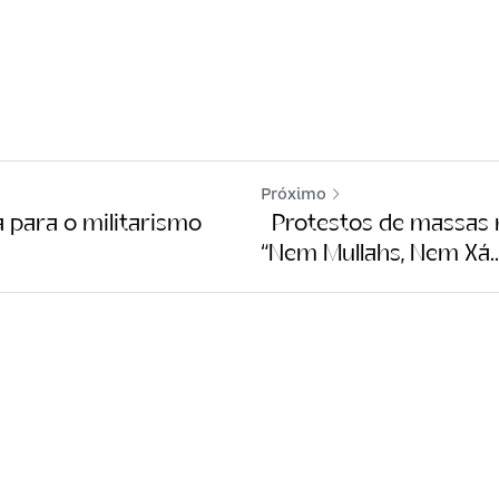
Próximo
 para o militarismo
Protestos de massas n
“Nem Mullahs, Nem Xá..