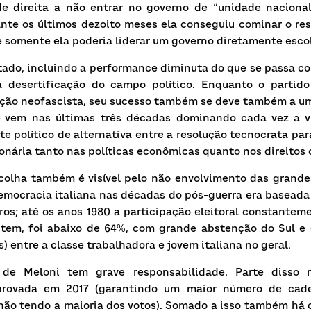
de direita a não entrar no governo de “unidade naciona
ante os últimos dezoito meses ela conseguiu cominar o res
somente ela poderia liderar um governo diretamente escolh
tado, incluindo a performance diminuta do que se passa c
desertificação do campo político. Enquanto o partido
dição neofascista, seu sucesso também se deve também a um
 vem nas últimas três décadas dominando cada vez a vida
e político de alternativa entre a resolução tecnocrata para 
onária tanto nas políticas econômicas quanto nos direitos c
colha também é visível pelo não envolvimento das grande
democracia italiana nas décadas do pós-guerra era baseada
s; até os anos 1980 a participação eleitoral constanteme
tem, foi abaixo de 64%, com grande abstenção do Sul e (
) entre a classe trabalhadora e jovem italiana no geral.
 de Meloni tem grave responsabilidade. Parte disso r
provada em 2017 (garantindo um maior número de cadei
não tendo a maioria dos votos). Somado a isso também há 