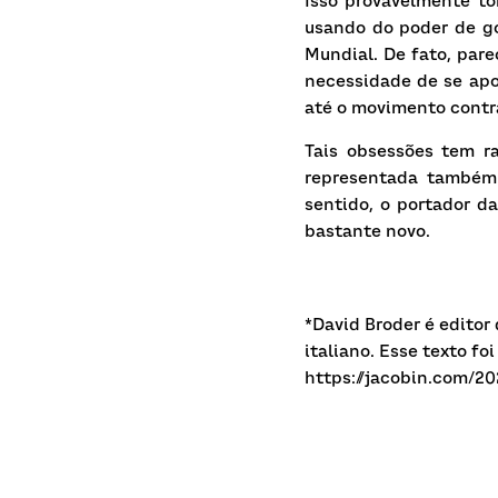
Isso provavelmente to
usando do poder de go
Mundial. De fato, pare
necessidade de se apoi
até o movimento contra
Tais obsessões tem r
representada também 
sentido, o portador d
bastante novo.
*David Broder é editor
italiano. Esse texto f
https://jacobin.com/2