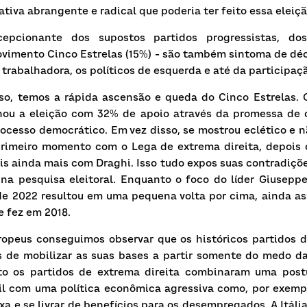
ativa abrangente e radical que poderia ter feito essa eleiç
epcionante dos supostos partidos progressistas, dos 
vimento Cinco Estrelas
(15%) - são também sintoma de déc
 trabalhadora, os políticos de esquerda e até da participaç
caso, temos a rápida ascensão e queda do Cinco Estrelas. 
hou a eleição com 32% de apoio através da promessa de co
rocesso democrático. Em vez disso, se mostrou eclético e n
primeiro momento com o
Lega
de extrema direita, depois
is ainda mais com Draghi. Isso tudo expos suas contradições 
na pesquisa eleitoral. Enquanto o foco do líder Giusepp
e 2022 resultou em uma pequena volta por cima, ainda as
e fez em 2018.
ropeus conseguimos observar que os históricos partidos d
 de mobilizar as suas bases a partir somente do medo da d
to os partidos de extrema direita combinaram uma postu
il com uma política econômica agressiva como, por exempl
xa e se livrar de benefícios para os desempregados. A Itália