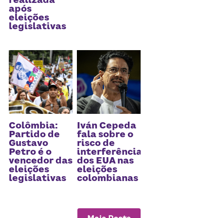
após
eleições
legislativas
Colômbia:
Iván Cepeda
Partido de
fala sobre o
Gustavo
risco de
Petro é o
interferência
vencedor das
dos EUA nas
eleições
eleições
legislativas
colombianas