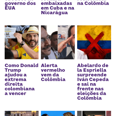
Receba atualizações
governo dos
embaixadas
na Colômbia
EUA
em Cuba e na
Nicarágua
Como Donald
Alerta
Abelardo de
Trump
vermelho
la Espriella
ajudou a
vem da
surpreende
extrema
Colômbia
Iván Cepeda
direita
e sai na
colombiana
frente nas
a vencer
eleições da
Colômbia