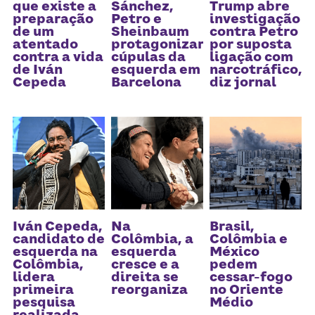
que existe a
Sánchez,
Trump abre
preparação
Petro e
investigação
de um
Sheinbaum
contra Petro
atentado
protagonizarão
por suposta
contra a vida
cúpulas da
ligação com
de Iván
esquerda em
narcotráfico,
Cepeda
Barcelona
diz jornal
Iván Cepeda,
Na
Brasil,
candidato de
Colômbia, a
Colômbia e
esquerda na
esquerda
México
Colômbia,
cresce e a
pedem
lidera
direita se
cessar-fogo
primeira
reorganiza
no Oriente
pesquisa
Médio
realizada