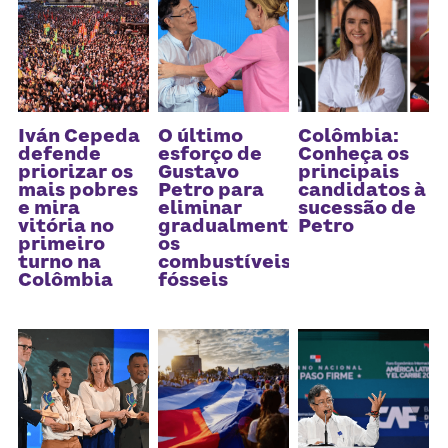
Iván Cepeda
O último
Colômbia:
defende
esforço de
Conheça os
priorizar os
Gustavo
principais
mais pobres
Petro para
candidatos à
e mira
eliminar
sucessão de
vitória no
gradualmente
Petro
primeiro
os
turno na
combustíveis
Colômbia
fósseis