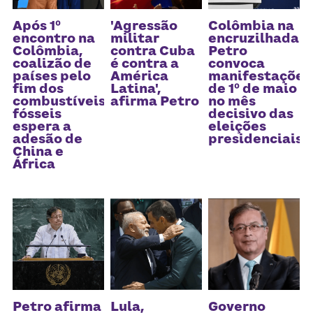
Após 1º
'Agressão
Colômbia na
encontro na
militar
encruzilhada:
Colômbia,
contra Cuba
Petro
coalizão de
é contra a
convoca
países pelo
América
manifestações
fim dos
Latina',
de 1º de maio
combustíveis
afirma Petro
no mês
fósseis
decisivo das
espera a
eleições
adesão de
presidenciais
China e
África
Petro afirma
Lula,
Governo