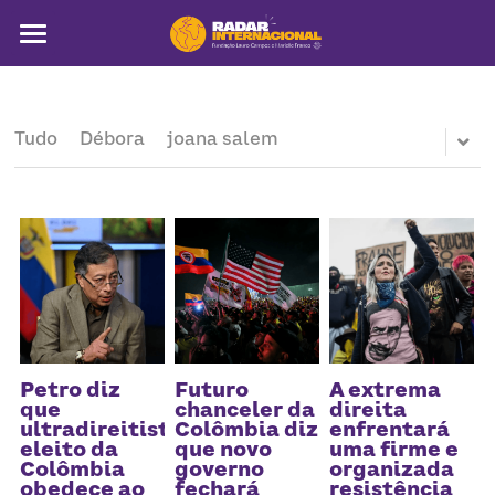
Sobre
Colunistas
Tudo
Débora
joana salem
América Latina
Notícias
Artigos
Pega a visão
Busca
Petro diz
Futuro
A extrema
que
chanceler da
direita
ultradireitista
Colômbia diz
enfrentará
eleito da
que novo
uma firme e
Colômbia
governo
organizada
obedece ao
fechará
resistência