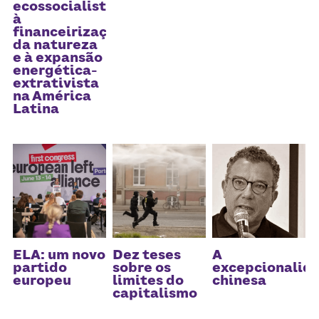
ecossocialista
à
financeirização
da natureza
e à expansão
energética-
extrativista
na América
Latina
ELA: um novo
Dez teses
A
partido
sobre os
excepcionalid
europeu
limites do
chinesa
capitalismo