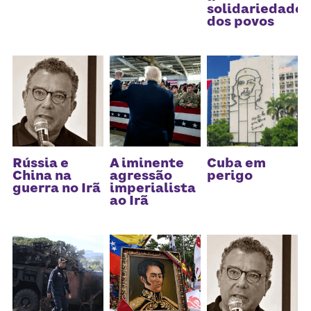
Receba atualizações
solidariedade
dos povos
Rússia e
A iminente
Cuba em
China na
agressão
perigo
guerra no Irã
imperialista
ao Irã