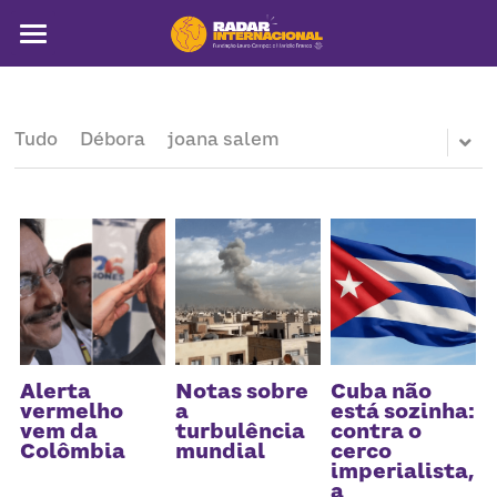
Sobre
Colunistas
Tudo
Débora
joana salem
América Latina
Notícias
Artigos
Pega a visão
Busca
Alerta
Notas sobre
Cuba não
vermelho
a
está sozinha:
vem da
turbulência
contra o
Colômbia
mundial
cerco
imperialista,
a