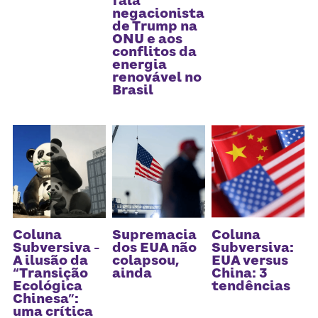
fala
negacionista
de Trump na
ONU e aos
conflitos da
energia
renovável no
Brasil
Coluna
Supremacia
Coluna
Subversiva -
dos EUA não
Subversiva:
A ilusão da
colapsou,
EUA versus
“Transição
ainda
China: 3
Ecológica
tendências
Chinesa”:
uma crítica