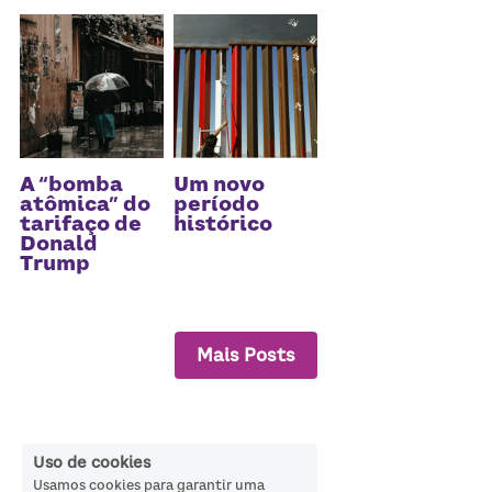
A “bomba
Um novo
atômica” do
período
tarifaço de
histórico
Donald
Trump
Mais Posts
Uso de cookies
Usamos cookies para garantir uma