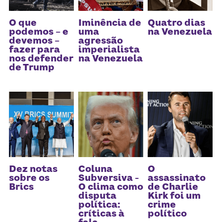
O que
Iminência de
Quatro dias
podemos – e
uma
na Venezuela
devemos –
agressão
fazer para
imperialista
nos defender
na Venezuela
de Trump
Dez notas
Coluna
O
sobre os
Subversiva -
assassinato
Brics
O clima como
de Charlie
disputa
Kirk foi um
política:
crime
críticas à
político