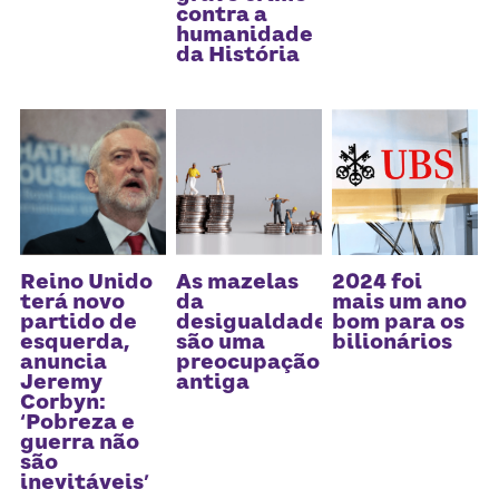
Receba atualizações
contra a
humanidade
da História
Reino Unido
As mazelas
2024 foi
terá novo
da
mais um ano
partido de
desigualdade
bom para os
esquerda,
são uma
bilionários
anuncia
preocupação
Jeremy
antiga
Corbyn:
‘Pobreza e
guerra não
são
inevitáveis’