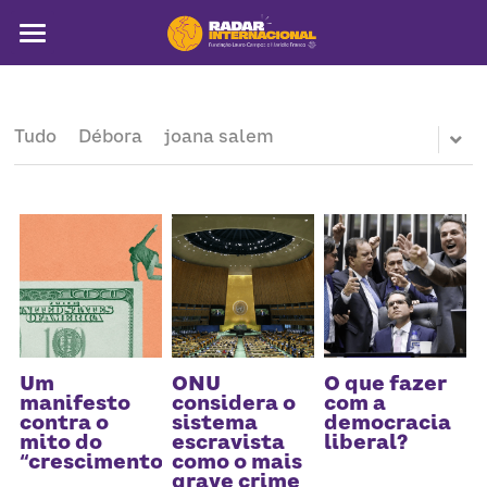
Sobre
Colunistas
Tudo
Débora
joana salem
América Latina
Notícias
Artigos
Pega a visão
Busca
Um
ONU
O que fazer
manifesto
considera o
com a
contra o
sistema
democracia
mito do
escravista
liberal?
“crescimento”
como o mais
grave crime