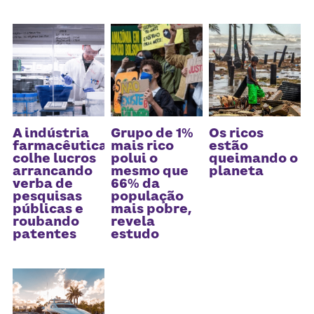
A indústria
Grupo de 1%
Os ricos
farmacêutica
mais rico
estão
colhe lucros
polui o
queimando o
arrancando
mesmo que
planeta
verba de
66% da
pesquisas
população
públicas e
mais pobre,
roubando
revela
patentes
estudo