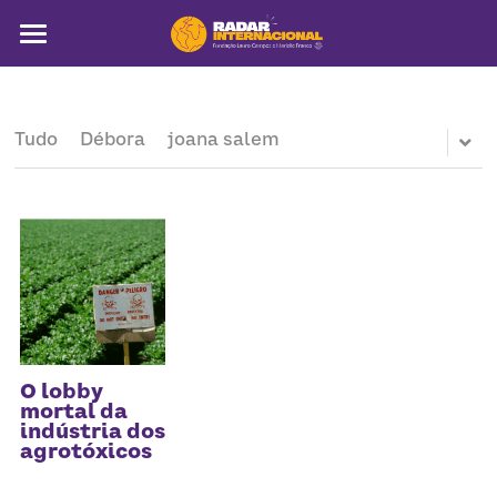
Sobre
Colunistas
Tudo
Débora
joana salem
América Latina
Notícias
Artigos
Pega a visão
Busca
O lobby
mortal da
indústria dos
agrotóxicos