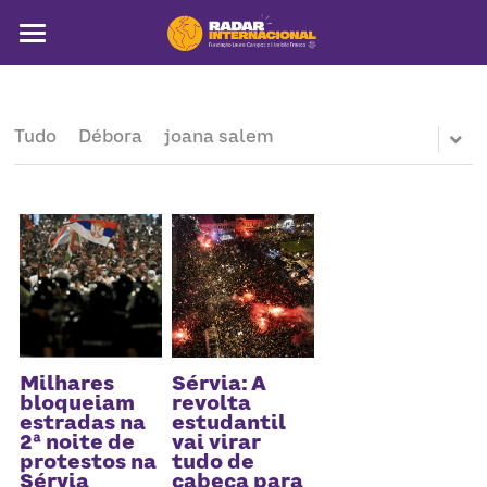
Sobre
Colunistas
Tudo
Débora
joana salem
América Latina
Notícias
Artigos
Pega a visão
Busca
Milhares
Sérvia: A
bloqueiam
revolta
estradas na
estudantil
2ª noite de
vai virar
protestos na
tudo de
Sérvia
cabeça para