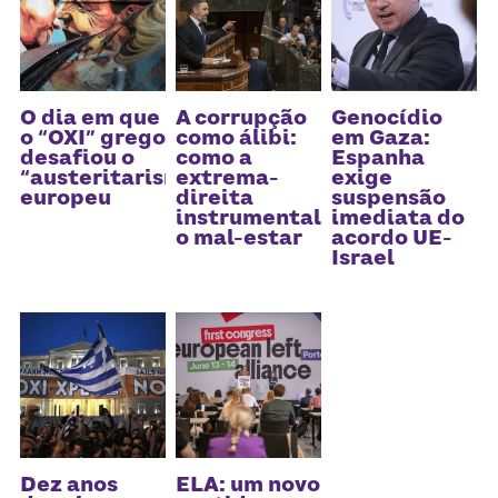
O dia em que
A corrupção
Genocídio
o “OXI” grego
como álibi:
em Gaza:
desafiou o
como a
Espanha
“austeritarismo”
extrema-
exige
europeu
direita
suspensão
instrumentaliza
imediata do
o mal-estar
acordo UE-
Israel
Dez anos
ELA: um novo