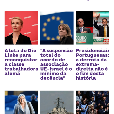
Receba atualizações
A luta do Die
“A suspensão
Presidenciais
Linke para
total do
Portuguesas:
reconquistar
acordo de
a derrota da
a classe
associação
extrema-
trabalhadora
UE-Israel é o
direita não é
alemã
mínimo da
o fim desta
decência”
história