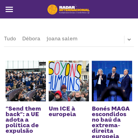
Sobre
Colunistas
Tudo
Débora
joana salem
América Latina
Notícias
Artigos
Pega a visão
Busca
“Send them
Um ICE à
Bonés MAGA
back”: a UE
europeia
escondidos
adota a
no baú da
política de
extrema-
expulsão
direita
europeia