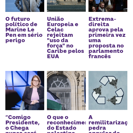
O futuro
União
Extrema-
político de
Europeia e
direita
Marine Le
Celac
aprova pela
Pen em sério
rejeitam
primeira vez
perigo
"uso da
uma
força" no
proposta no
Caribe pelos
parlamento
EUA
francês
“Comigo
O que o
A
Presidente,
reconhecimento
remilitarizaçã
o Chega
do Estado
pedra