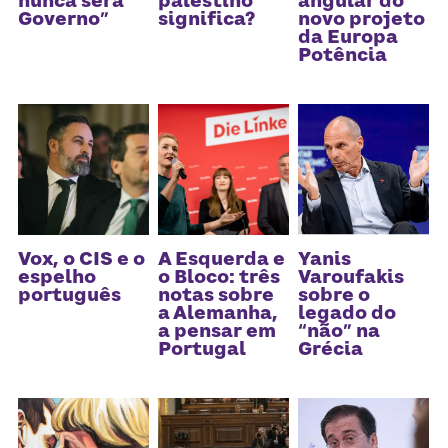
nunca será
palestino
angular do
Governo”
significa?
novo projeto
da Europa
Potência
Vox, o CIS e o
A Esquerda e
Yanis
espelho
o Bloco: três
Varoufakis
português
notas sobre
sobre o
a Alemanha,
legado do
a pensar em
“não” na
Portugal
Grécia