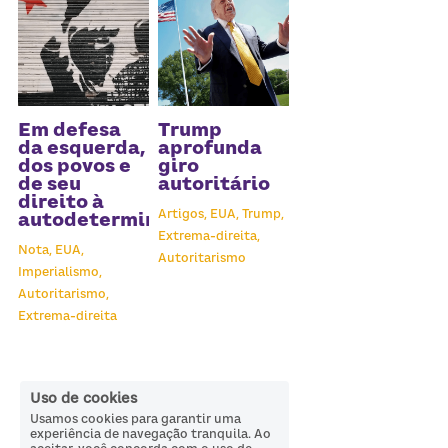
Em defesa
Trump
da esquerda,
aprofunda
dos povos e
giro
de seu
autoritário
direito à
Artigos,
EUA,
Trump,
autodeterminação
Extrema-direita,
Nota,
EUA,
Autoritarismo
Imperialismo,
Autoritarismo,
Extrema-direita
Uso de cookies
Usamos cookies para garantir uma
experiência de navegação tranquila. Ao