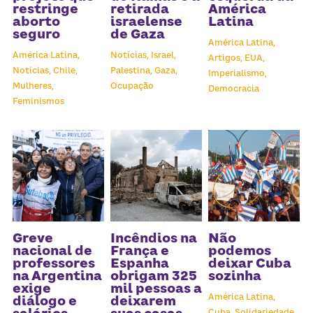
Receba atualizações
restringe
retirada
América
aborto
israelense
Latina
seguro
de Gaza
América Latina,
América Latina,
Notícias,
Israel,
Artigos,
EUA,
Notícias,
Chile,
Palestina,
Gaza,
Imperialismo,
Mulheres,
Ocupação
Democracia
Feminismos
Greve
Incêndios na
Não
nacional de
França e
podemos
professores
Espanha
deixar Cuba
na Argentina
obrigam 325
sozinha
exige
mil pessoas a
América Latina,
diálogo e
deixarem
Cuba,
Solidariedade,