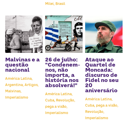
Milei,
Brasil
Malvinas e a
26 de julho:
Ataque ao
questão
"Condenem-
Quartel de
nacional
nos, não
Moncada:
importa, a
discurso de
América Latina,
história nos
Fidel no seu
absolverá!"
20
Argentina,
Artigos,
aniversário
Malvinas,
América Latina,
Imperialismo
América Latina,
Cuba,
Revolução,
Cuba,
pega a visão,
pega a visão,
Revolução,
Imperialismo
Imperialismo