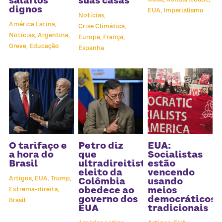
salários
suas casas
dignos
EUA,
Imperialismo
Notícias,
América Latina,
Crise Climática,
Notícias,
Argentina,
Europa,
França,
Greve,
Educação
Espanha
O tarifaço e
Petro diz
EUA:
a hora do
que
Socialistas
Brasil
ultradireitista
estão
eleito da
vencendo
Artigos,
EUA,
Trump,
Colômbia
usando
obedece ao
meios
Extrema-direita,
governo dos
democráticos
Brasil
EUA
tradicionais