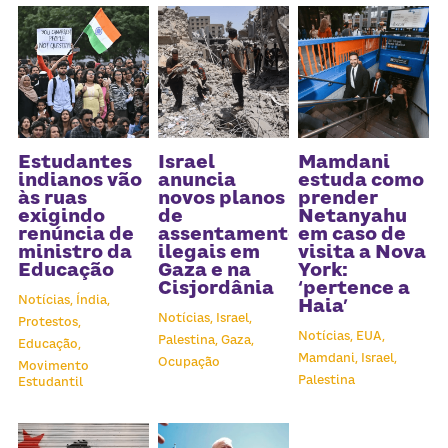
Estudantes
Israel
Mamdani
indianos vão
anuncia
estuda como
às ruas
novos planos
prender
exigindo
de
Netanyahu
renúncia de
assentamentos
em caso de
ministro da
ilegais em
visita a Nova
Educação
Gaza e na
York:
Cisjordânia
‘pertence a
Notícias,
Índia,
Haia’
Notícias,
Israel,
Protestos,
Notícias,
EUA,
Palestina,
Gaza,
Educação,
Mamdani,
Israel,
Ocupação
Movimento
Palestina
Estudantil