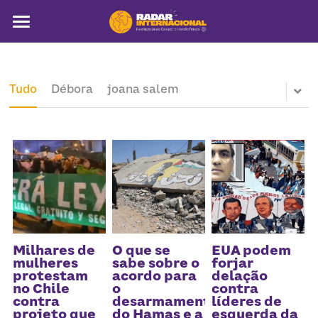
Sobre
Colunistas
Tudo
Débora
joana salem
América Latina
Notícias
Artigos
Pega a visão
Busca
Milhares de
O que se
EUA podem
mulheres
sabe sobre o
forjar
protestam
acordo para
delação
no Chile
o
contra
contra
desarmamento
líderes de
projeto que
do Hamas e a
esquerda da