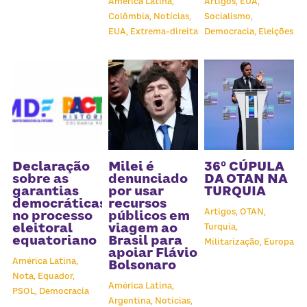
América Latina,
Artigos,
EUA,
Colômbia,
Notícias,
Socialismo,
EUA,
Extrema-direita
Democracia,
Eleições
Declaração
Milei é
36º CÚPULA
sobre as
denunciado
DA OTAN NA
garantias
por usar
TURQUIA
democráticas
recursos
Artigos,
OTAN,
no processo
públicos em
eleitoral
viagem ao
Turquia,
equatoriano
Brasil para
Militarização,
Europa
apoiar Flávio
América Latina,
Bolsonaro
Nota,
Equador,
América Latina,
PSOL,
Democracia
Argentina,
Notícias,